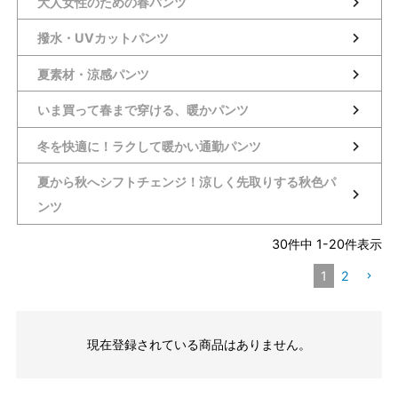
大人女性のための春パンツ
撥水・UVカットパンツ
夏素材・涼感パンツ
いま買って春まで穿ける、暖かパンツ
冬を快適に！ラクして暖かい通勤パンツ
夏から秋へシフトチェンジ！涼しく先取りする秋色パ
ンツ
30
件中
1
-
20
件表示
1
2
現在登録されている商品はありません。