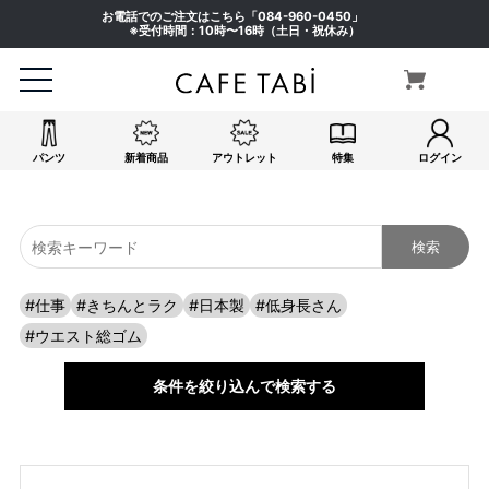
お電話でのご注文はこちら「
084-960-0450
」
※受付時間：10時〜16時（土日・祝休み）
パンツ
新着商品
アウトレット
特集
ログイン
#仕事
#きちんとラク
#日本製
#低身長さん
#ウエスト総ゴム
条件を絞り込んで検索する