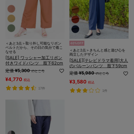
＜あと3点＞取り外し可能なリボン
ベルトだから、その日の気分で着こ
＜あと2点＞きちんと感と遊び心を
なせる
両立したデザイン
[SALE] ワッシャー加工リボン
[SALE][テレビドラマ着用]大人
付きワイドパンツ 股下62cm
のバルーンパンツ 股下59cm
定価
¥
5,300
のところ
定価
¥
5,980
のところ
¥
4,770
税込
¥
3,580
税込
17件
1件