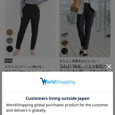
きちんと美脚見せならコレ！
[SALE] [映画・ドラマ着用アイ
タテヨコにグーンと伸びる！
テム]はき心地にこだわったテ
[SALE] 2Wayストレッチピン
ーパードアンクルパンツ 股下
タックテーパードパンツ 股下
68cm
66cm
定価
¥
8,900
のところ
定価
¥
7,000
のところ
¥
8,010
¥
6,300
税込
税込
12件