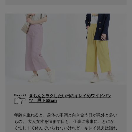
まとめ割
アウトレット
サイズ
指定なし
S(61)
M(64)
L(67)
LL(70)
3L(73)
4L(76)
F
きちんとラクしたい日のキレイめワイドパン
カラー
ツ 股下58cm
指定なし
ホワイト系
年齢を重ねると、身体の不調と向き合う日が意外と多い
ブラック系
もの。 大人女性を悩ます日も、仕事に家事に、とにか
ベージュ系
く忙しくて休んでいられないけれど、キレイ見えは譲れ