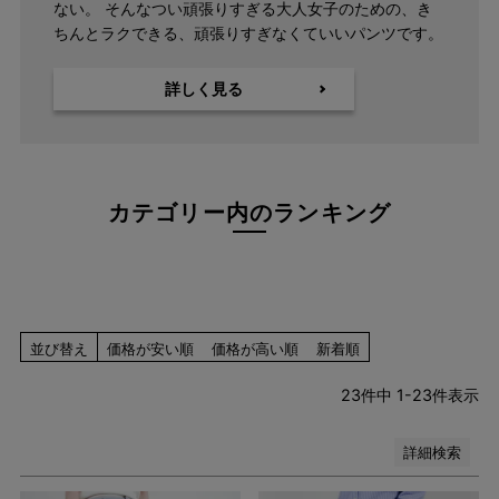
ない。 そんなつい頑張りすぎる大人女子のための、き
グレー系
ちんとラクできる、頑張りすぎなくていいパンツです。
ネイビー系
ブルー系
詳しく見る
レッド系
ピンク系
イエロー系
オレンジ系
グリーン系
カテゴリー内のランキング
ブラウン系
パープル系
その他（柄）
在庫なし商品
在庫なし商品を表示しない
並び替え
価格が安い順
価格が高い順
新着順
23
件中
1
-
23
件表示
検索
詳細検索