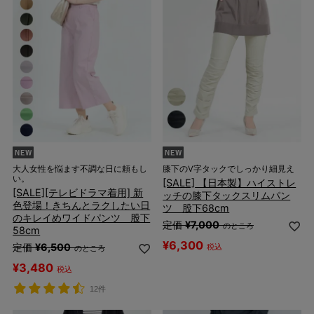
大人女性を悩ます不調な日に頼もし
膝下のV字タックでしっかり細見え
い。
[SALE] 【日本製】ハイストレ
[SALE][テレビドラマ着用] 新
ッチの膝下タックスリムパン
色登場！きちんとラクしたい日
ツ 股下68cm
のキレイめワイドパンツ 股下
定価
¥
7,000
のところ
58cm
¥
6,300
定価
¥
6,500
税込
のところ
¥
3,480
税込
12件