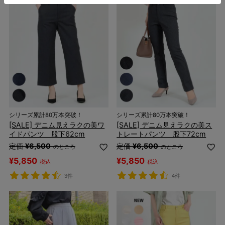
シリーズ累計80万本突破！
シリーズ累計80万本突破！
[SALE] デニム見えラクの美ワ
[SALE] デニム見えラクの美ス
イドパンツ 股下62cm
トレートパンツ 股下72cm
定価
¥
6,500
定価
¥
6,500
のところ
のところ
¥
5,850
¥
5,850
税込
税込
3件
4件