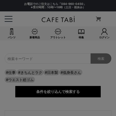
お電話でのご注文はこちら「
084-960-0450
」
※受付時間：10時〜16時（土日・祝休み）
パンツ
新着商品
アウトレット
特集
ログイン
#仕事
#きちんとラク
#日本製
#低身長さん
#ウエスト総ゴム
条件を絞り込んで検索する