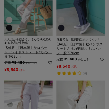
大人だから似合う。ほんのり光沢の
真夏でも、圧倒的にムレにくい！
ある上品な生地感
[SALE] 【日本製】裾ベンツス
[SALE] 【日本製】サロペッ
リット入りの美脚スリムパン
ト・ワイドストレートパンツ
ツ 股下70cm
股下68cm
定価
¥
9,480
のところ
定価
¥
9,480
のところ
¥
8,540
税込
¥
8,540
税込
3件