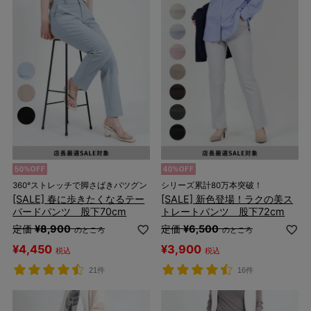
360°ストレッチで脚さばきバツグン
シリーズ累計80万本突破！
[SALE] 春に歩きたくなるテー
[SALE] 新色登場！ラクの美ス
パードパンツ 股下70cm
トレートパンツ 股下72cm
定価
¥
8,900
定価
¥
6,500
のところ
のところ
¥
4,450
¥
3,900
税込
税込
21件
16件