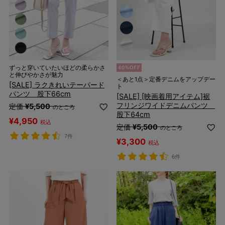
ずっと穿いていたいほどの柔らかさ
と伸びやかさが魅力
＜あと1点＞定番デニムをアップデー
[SALE] ラクきれいテーパード
ト
パンツ 股下66cm
[SALE] [映画着用アイテム]裾
フリンジワイドデニムパンツ
定価
¥
5,500
のところ
股下64cm
¥
4,950
税込
定価
¥
5,500
のところ
7件
¥
3,300
税込
6件