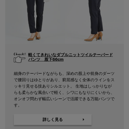
キーワード
軽くてきれいなダブルニットツイルテーパード
検索
パンツ 股下66cm
細身のテーパードながらも、深めの股上や前身のダーツ
価格
で腰回りはゆとりがあり、窮屈感なく全体のラインをス
ッキリ見せる技ありシルエット。 生地はしっかりなが
〜
らも柔らかな風合いで軽く、シワにもなりにくいから、
オンオフ問わず幅広いシーンで活躍できる万能パンツで
商品タグ
す。
NEW
日本製
詳しく見る
クーポン対象