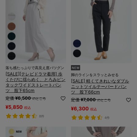
落ち感たっぷりで高見え度バツグン
[SALE][テレビドラマ着用] 歩
脚のラインをスラッとみせる
くたびに揺らめく、とろみピン
[SALE] 軽くてきれいなダブル
タックワイドストレートパン
ニットツイルテーパードパン
ツ 股下65cm
ツ 股下66cm
定価
¥
6,500
のところ
定価
¥
7,000
のところ
¥
5,850
¥
6,300
税込
税込
8件
4件