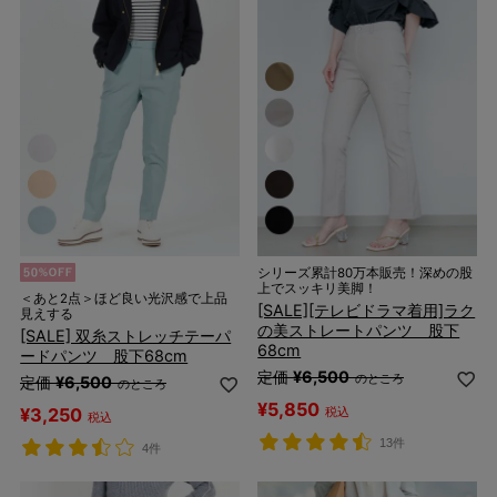
シリーズ累計80万本販売！深めの股
上でスッキリ美脚！
＜あと2点＞ほど良い光沢感で上品
[SALE][テレビドラマ着用]ラク
見えする
の美ストレートパンツ 股下
[SALE] 双糸ストレッチテーパ
68cm
ードパンツ 股下68cm
定価
¥
6,500
のところ
定価
¥
6,500
のところ
¥
5,850
¥
3,250
税込
税込
13件
4件