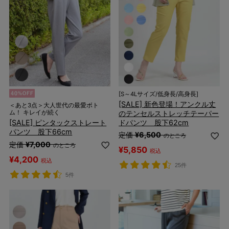
[S～4Lサイズ/低身長/高身長]
[SALE] 新色登場！アンクル丈
＜あと3点＞大人世代の最愛ボト
のテンセルストレッチテーパー
ム！ キレイが続く
ドパンツ 股下62cm
[SALE] ピンタックストレート
パンツ 股下66cm
定価
¥
6,500
のところ
定価
¥
7,000
のところ
¥
5,850
税込
¥
4,200
税込
25件
5件