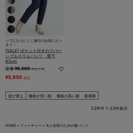
シワになりにくく旅行のお供にピッ
タリ！
[SALE] ポケット付きのリバー
シブルスリムパンツ 股下
63cm
定価
¥
6,500
のところ
¥
5,850
税込
並び替え
価格が安い順
価格が高い順
新着順
23
件中
1
-
23
件表示
HOME
フィーチャー
大人女性のための春パンツ