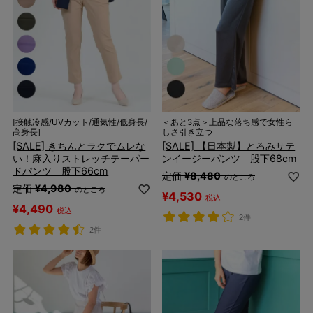
[接触冷感/UVカット/通気性/低身長/
＜あと3点＞上品な落ち感で女性ら
高身長]
しさ引き立つ
[SALE] きちんとラクでムレな
[SALE] 【日本製】とろみサテ
い！麻入りストレッチテーパー
ンイージーパンツ 股下68cm
ドパンツ 股下66cm
定価
¥
8,480
のところ
定価
¥
4,980
のところ
¥
4,530
税込
¥
4,490
税込
2件
2件