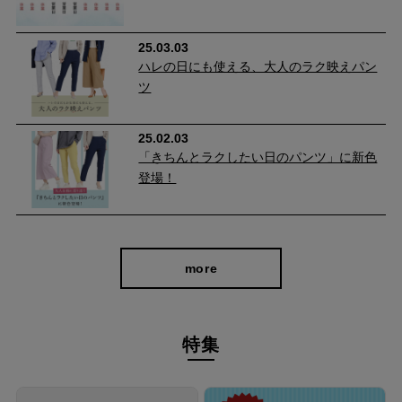
25.03.03
ハレの日にも使える、大人のラク映えパン
ヒップを立体的にみせる美尻効果
ツ
独自のパターン設計で、ヒップ部分など女性らしい曲線をよりき
25.02.03
れいに見せてくれるよう設計。
「きちんとラクしたい日のパンツ」に新色
後ろポケット部分にダーツを入れることによってキレイな丸みの
登場！
あるヒップにみせることができ、美尻効果を期待できます。 ま
た、ポケットがヒップ位置を高く見せ、はくだけでスタイルアッ
プが可能に。
more
特集