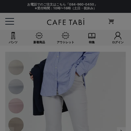
お電話でのご注文はこちら「
084-960-0450
」
※受付時間：10時〜16時（土日・祝休み）
パンツ
新着商品
アウトレット
特集
ログイン