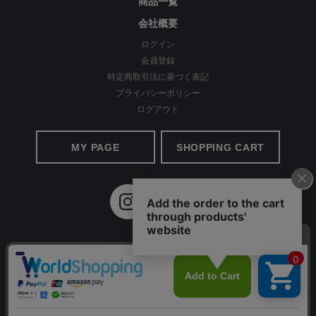
商品一覧
会社概要
ログイン
会員登録
特定商取引法に基づく表記
プライバシーポリシー
ログアウト
MY PAGE
SHOPPING CART
ほど良い光沢感が上品
©2020 Apparel Ai All Rights reserved.
レーヨン特有のなめらかさとのほど良い光沢感で、シンプルなシ
ルエットながらもカジュアル過ぎず、コーデがキレイめな印象
に。 キックバック性にも優れているので、膝の部分だけ生地が伸