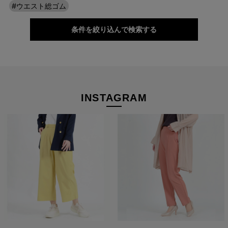
#ウエスト総ゴム
バリエーション豊富だから、お気に入りがき
っと見つかる。
条件を絞り込んで検索する
どんなトップスにも合わせやすく、きれいに見えるシンプルかつ
優秀なシルエット＆デザインだから、お気に入りがきっと見つか
るはず。
深まる季節にも重くなりすぎず、華やかな印象で季節の変わり目
INSTAGRAM
もオシャレを楽しめますよ。