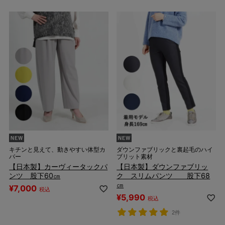
キチンと見えて、動きやすい体型カ
ダウンファブリックと裏起毛のハイ
バー
ブリット素材
【日本製】カーヴィータックパ
【日本製】ダウンファブリッ
ンツ 股下60㎝
ク スリムパンツ 股下68
㎝
¥
7,000
税込
¥
5,990
税込
2件