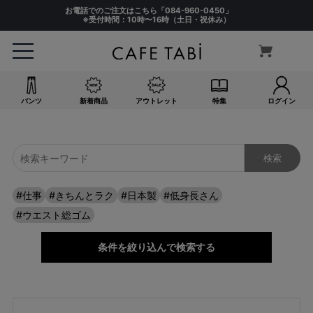
お電話でのご注文はこちら「
084-960-0450
」
※受付時間：10時〜16時（土日・祝休み）
サイズ
指定なし
S(61)
M(64)
L(67)
パンツ
新着商品
アウトレット
特集
ログイン
LL(70)
3L(73)
4L(76)
F
#仕事
#きちんとラク
#日本製
#低身長さん
カラー
#ウエスト総ゴム
指定なし
ホワイト系
条件を絞り込んで検索する
ブラック系
ベージュ系
グレー系
ネイビー系