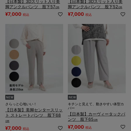
【日本製】3Dスリット入り美
【日本製】3Dスリット入り美
脚アンクルパンツ 股下57㎝
脚アンクルパンツ 股下52㎝
¥
7,000
¥
7,000
税込
税込
さらっと心地いい！
キチンと見えて、動きやすい体型カ
バー
【日本製】美脚センタースリッ
【日本製】カーヴィータックパ
ト ストレートパンツ 股下68
ンツ 股下65㎝
㎝
¥
7,000
¥
7,000
税込
税込