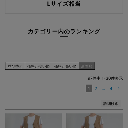
Lサイズ相当
ブルー系
レッド系
ピンク系
イエロー系
カテゴリー内のランキング
オレンジ系
グリーン系
ブラウン系
パープル系
その他（柄）
並び替え
価格が安い順
価格が高い順
新着順
在庫なし商品
在庫なし商品を表示しない
97
件中
1
-
30
件表示
1
2
…
4
検索
詳細検索