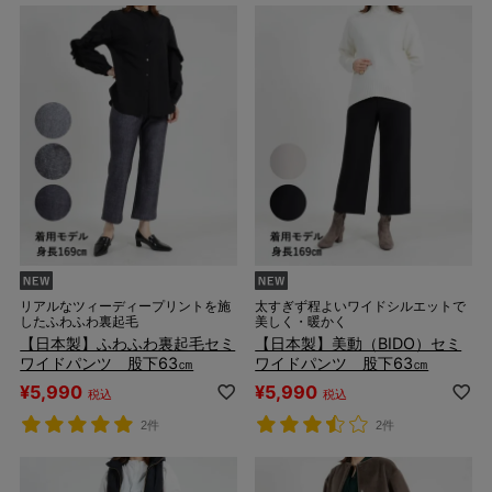
リアルなツィーディープリントを施
太すぎず程よいワイドシルエットで
したふわふわ裏起毛
美しく・暖かく
【日本製】ふわふわ裏起毛セミ
【日本製】美動（BIDO）セミ
ワイドパンツ 股下63㎝
ワイドパンツ 股下63㎝
¥
5,990
¥
5,990
税込
税込
2件
2件