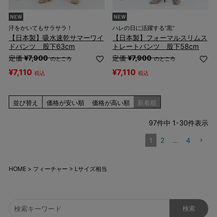
汗をかいてもサラサラ！
ハレの日に活躍する“黒”
【日本製】吸水速乾サマーワイ
【日本製】フォーマルスリムス
ドパンツ 股下63cm
トレートパンツ 股下58cm
定価
¥
7,900
定価
¥
7,900
のところ
のところ
¥
7,110
¥
7,110
税込
税込
並び替え
価格が安い順
価格が高い順
新着順
97
件中
1
-
30
件表示
1
2
…
4
HOME
フィーチャー
Lサイズ相当