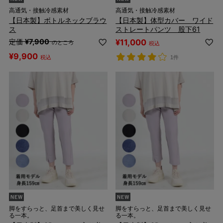
高通気・接触冷感素材
高通気・接触冷感素材
【日本製】ボトルネックブラウ
【日本製】体型カバー ワイド
ス
ストレートパンツ 股下61
定価
¥
7,900
¥
11,000
のところ
税込
¥
9,900
税込
1件
脚をすらっと、足首まで美しく見せ
脚をすらっと、足首まで美しく見せ
る一本。
る一本。