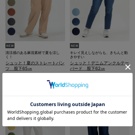
清涼感のある麻混素材で夏を涼し
キレイ見えしながらも、きちんと動
く！
きやすい
シュッと！夏のストレートパン
シュッと！デニムアンクルテー
ツ 股下65㎝
パード 股下62㎝
¥
3,400
¥
4,900
税込
税込
4件
1件