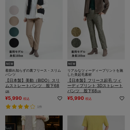
着膨れ知らずの裏フリース・スリム
リアルなツィーディープリントを施
パンツ
した美起毛素材
【日本製】美動（BIDO）スリ
【日本製】フリース起毛 ツィ
ムストレートパンツ 股下68
ーディプリント 3Dストレート
㎝
パンツ 股下68㎝
¥
5,990
¥
5,990
税込
税込
1件