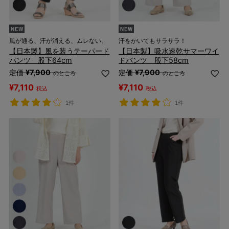
風が通る、汗が消える、ムレない。
汗をかいてもサラサラ！
【日本製】風を装うテーパード
【日本製】吸水速乾サマーワイ
パンツ 股下64cm
ドパンツ 股下58cm
定価
¥
7,900
定価
¥
7,900
のところ
のところ
¥
7,110
¥
7,110
税込
税込
1件
1件