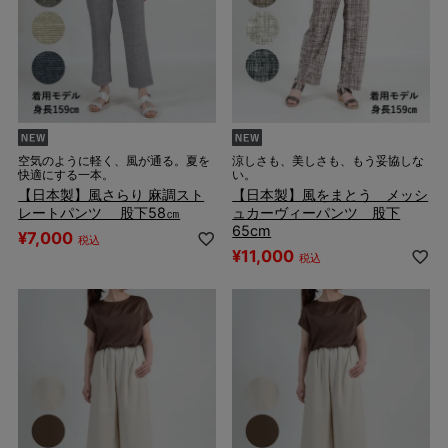
空気のように軽く、風が通る。夏を
涼しさも、美しさも、もう妥協しな
快適にする一本。
い。
【日本製】風さらり 麻調スト
【日本製】風をまとう メッシ
レートパンツ 股下58㎝
ュカーヴィーパンツ 股下
65cm
¥
7,000
税込
¥
11,000
税込