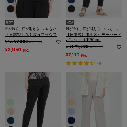
風が通る、汗が消える、ムレない。
風が通る、汗が消える、ムレない。
【日本製】風を装うブラウス
【日本製】風を装うテーパード
パンツ 股下59cm
定価
¥
7,900
のところ
定価
¥
7,900
のところ
¥
3,950
税込
¥
7,110
税込
4件