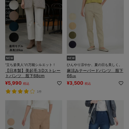
“立ち姿美人”の万能シルエット！
ひんやり涼やか、夏の日も美しく。
【日本製】美起毛３Dストレー
麻涼みテーパードパンツ 股下
トパンツ 股下68cm
66㎝
¥
5,990
¥
3,500
税込
税込
1件