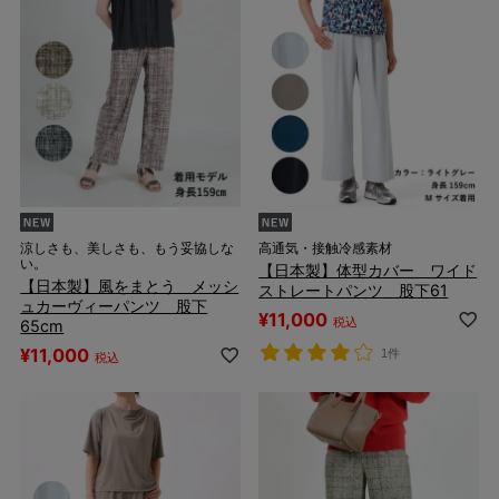
涼しさも、美しさも、もう妥協しな
高通気・接触冷感素材
い。
【日本製】体型カバー ワイド
【日本製】風をまとう メッシ
ストレートパンツ 股下61
ュカーヴィーパンツ 股下
¥
11,000
税込
65cm
¥
11,000
1件
税込