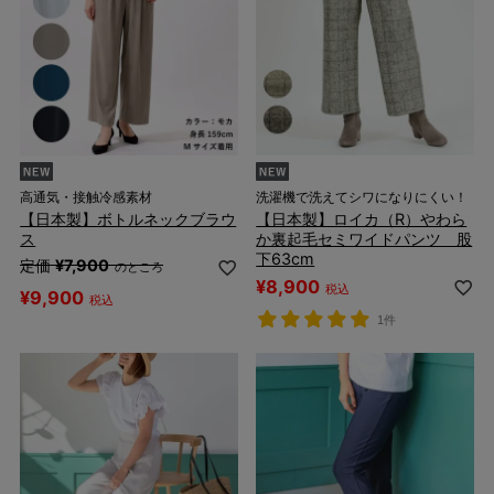
高通気・接触冷感素材
洗濯機で洗えてシワになりにくい！
【日本製】ボトルネックブラウ
【日本製】ロイカ（R）やわら
ス
か裏起毛セミワイドパンツ 股
下63cm
定価
¥
7,900
のところ
¥
8,900
税込
¥
9,900
税込
1件