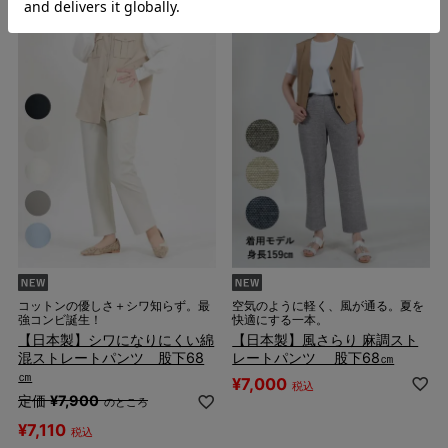
1件
1件
コットンの優しさ＋シワ知らず。最
空気のように軽く、風が通る。夏を
強コンビ誕生！
快適にする一本。
【日本製】シワになりにくい綿
【日本製】風さらり 麻調スト
混ストレートパンツ 股下68
レートパンツ 股下68㎝
㎝
¥
7,000
税込
定価
¥
7,900
のところ
¥
7,110
税込