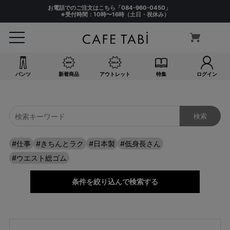
お電話でのご注文はこちら「
084-960-0450
」
※受付時間：10時〜16時（土日・祝休み）
サイズ
指定なし
S(61)
M(64)
L(67)
パンツ
新着商品
アウトレット
特集
ログイン
LL(70)
3L(73)
4L(76)
F
#仕事
#きちんとラク
#日本製
#低身長さん
カラー
#ウエスト総ゴム
指定なし
ホワイト系
条件を絞り込んで検索する
ブラック系
ベージュ系
グレー系
ネイビー系