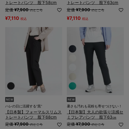
トレートパンツ 股下58cm
トレートパンツ 股下63cm
定価
¥
7,900
定価
¥
7,900
のところ
のところ
¥
7,110
¥
7,110
税込
税込
ハレの日に活躍する“黒”
暑さも汚れも花粉も寄せつけない！
【日本製】フォーマルスリムス
【日本製】大人の欲張り涼感セ
トレートパンツ 股下68cm
ミフレアパンツ 股下63㎝
定価
¥
7,900
定価
¥
7,900
のところ
のところ