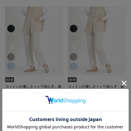
コットンの優しさ＋シワ知らず。最
コットンの優しさ＋シワ知らず。最
強コンビ誕生！
強コンビ誕生！
【日本製】シワになりにくい綿
【日本製】シワになりにくい綿
混ストレートパンツ 股下58
混ストレートパンツ 股下63
㎝
㎝
定価
¥
7,900
定価
¥
7,900
のところ
のところ
¥
7,110
¥
7,110
税込
税込