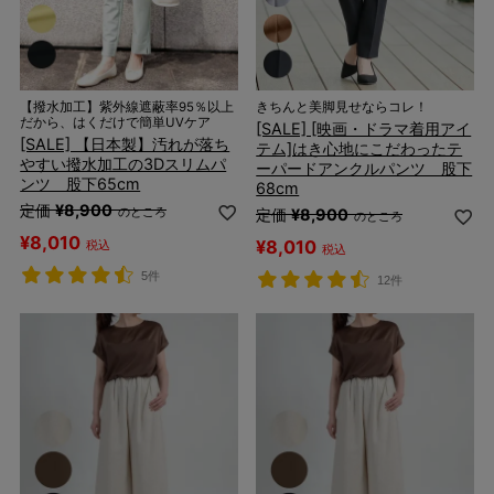
【撥水加工】紫外線遮蔽率95％以上
きちんと美脚見せならコレ！
だから、はくだけで簡単UVケア
[SALE] [映画・ドラマ着用アイ
[SALE] 【日本製】汚れが落ち
テム]はき心地にこだわったテ
やすい撥水加工の3Dスリムパ
ーパードアンクルパンツ 股下
ンツ 股下65cm
68cm
定価
¥
8,900
のところ
定価
¥
8,900
のところ
¥
8,010
¥
8,010
税込
税込
5件
12件