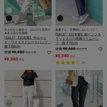
大人だから似合う。ほんのり光沢の
真夏でも、圧倒的にムレにくい！
ある上品な生地感
[SALE] 【日本製】裾ベンツス
[SALE] 【日本製】サロペッ
リット入りの美脚スリムパン
ト・ワイドストレートパンツ
ツ 股下70cm
股下68cm
定価
¥
9,480
のところ
定価
¥
9,480
のところ
¥
8,540
税込
¥
8,540
税込
3件