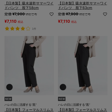
【日本製】吸水速乾サマーワイ
【日本製】吸水速乾サマーワイ
ドパンツ 股下58cm
ドパンツ 股下63cm
定価
¥
7,900
定価
¥
7,900
のところ
のところ
¥
7,110
¥
7,110
税込
税込
1件
ハレの日に活躍する“黒”
ハレの日に活躍する“黒”
【日本製】フォーマルスリムス
【日本製】フォーマルスリムス