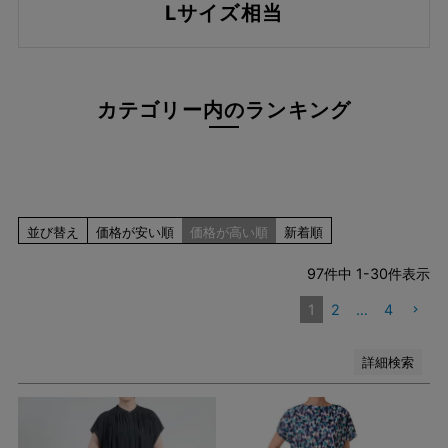
Lサイズ相当
ブルー系
レッド系
ピンク系
イエロー系
カテゴリー内のランキング
オレンジ系
グリーン系
ブラウン系
パープル系
その他（柄）
並び替え
価格が安い順
価格が高い順
新着順
在庫なし商品
在庫なし商品を表示しない
97
件中
1
-
30
件表示
1
2
…
4
検索
詳細検索