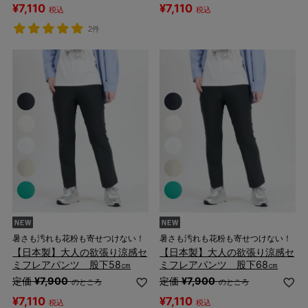
¥
7,110
¥
7,110
税込
税込
2件
暑さも汚れも花粉も寄せつけない！
暑さも汚れも花粉も寄せつけない！
【日本製】大人の欲張り涼感セ
【日本製】大人の欲張り涼感セ
ミフレアパンツ 股下58㎝
ミフレアパンツ 股下68㎝
定価
¥
7,900
定価
¥
7,900
のところ
のところ
¥
7,110
¥
7,110
税込
税込