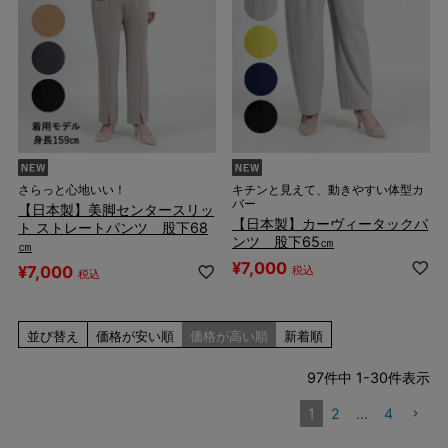
さらっと心地いい！
キチンと見えて、動きやすい体型カ
バー
【日本製】美脚センタースリッ
【日本製】カーヴィータックパ
ト ストレートパンツ 股下68
ンツ 股下65㎝
㎝
¥
7,000
¥
7,000
税込
税込
並び替え
価格が安い順
価格が高い順
新着順
97
件中
1
-
30
件表示
1
2
…
4