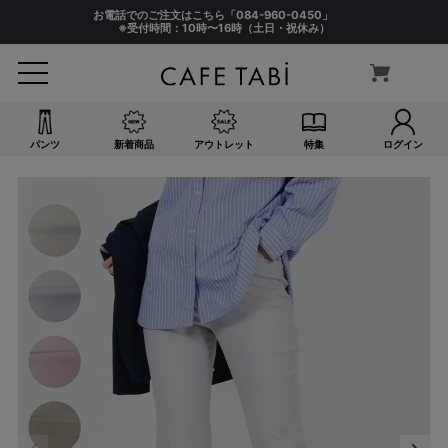
お電話でのご注文はこちら「
084-960-0450
」
※受付時間：10時〜16時（土日・祝休み）
パンツ
新着商品
アウトレット
特集
ログイン