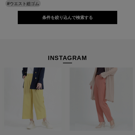
#ウエスト総ゴム
バリエーション豊富だから、お気に入りがき
っと見つかる。
条件を絞り込んで検索する
どんなトップスにも合わせやすく、きれいに見えるシンプルかつ
優秀なシルエット＆デザインだから、お気に入りがきっと見つか
るはず。
深まる季節にも重くなりすぎず、華やかな印象で季節の変わり目
INSTAGRAM
もオシャレを楽しめますよ。