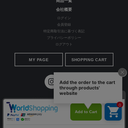
商品一覧
会社概要
ログイン
会員登録
特定商取引法に基づく表記
プライバシーポリシー
ログアウト
MY PAGE
SHOPPING CART
ほど良い光沢感が上品
©2020 Apparel Ai All Rights reserved.
レーヨン特有のなめらかさとのほど良い光沢感で、シンプルなシ
ルエットながらもカジュアル過ぎず、コーデがキレイめな印象
に。 キックバック性にも優れているので、膝の部分だけ生地が伸