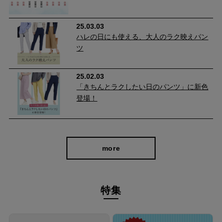
25.03.03
ハレの日にも使える、大人のラク映えパン
ヒップを立体的にみせる美尻効果
ツ
独自のパターン設計で、ヒップ部分など女性らしい曲線をよりき
25.02.03
れいに見せてくれるよう設計。
「きちんとラクしたい日のパンツ」に新色
後ろポケット部分にダーツを入れることによってキレイな丸みの
登場！
あるヒップにみせることができ、美尻効果を期待できます。 ま
た、ポケットがヒップ位置を高く見せ、はくだけでスタイルアッ
プが可能に。
more
特集