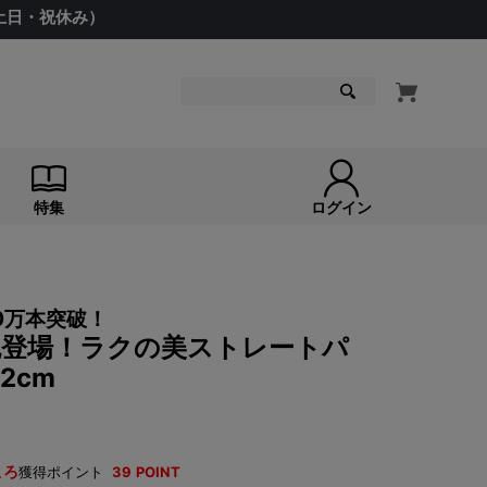
（土日・祝休み）
検索
特集
ログイン
0万本突破！
 新色登場！ラクの美ストレートパ
2cm
ころ
獲得ポイント
39
POINT