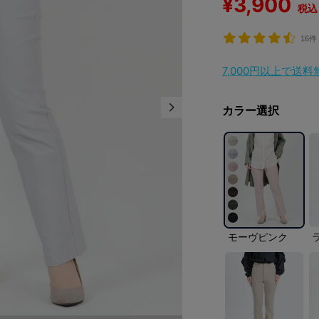
¥
3,900
税込
16件
7,000円以上で送
カラー選択
モーヴピンク