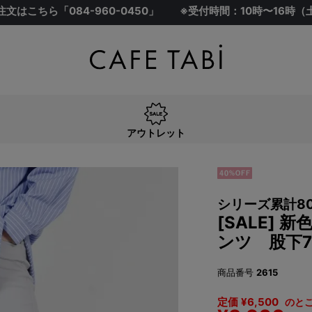
注文はこちら「
084-960-0450
」
※受付時間：10時〜16時
アウトレット
シリーズ累計8
[SALE]
ンツ 股下7
商品番号
2615
定価
¥
6,500
のと