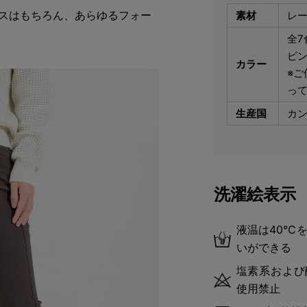
ネスはもちろん、あらゆるフォー
素材
レー
全
ピ
カラー
※ご
っ
生産国
カ
洗濯絵表示
液温は40℃
いができる
塩素系および
使用禁止