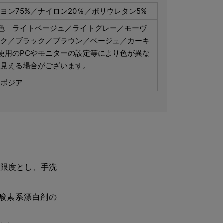
ヨン75%／ナイロン20％／ポリウレタン5%
7色 ライトベージュ／ライトグレー／モーヴ
ンク／ブラック／ブラウン／ベージュ／カーキ
使用のPCやモニターの設定等により色が異な
て見える場合がございます。
ンボジア
を限度とし、手洗
酸素系漂白剤の