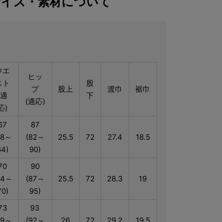
サイズ・素材について
ウエ
ヒッ
スト
股
プ
股上
渡巾
裾巾
(適
下
(適応)
応)
67
87
58～
(82～
25.5
72
27.4
18.5
64)
90)
70
90
64～
(87～
25.5
72
28.3
19
70)
95)
73
93
69～
(92～
26
72
29.2
19.5