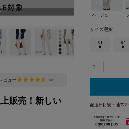
ー
ベージュ
サイズ選択
61
64
✖
✖
レビュー
16件
以上販売！新しい
配送日目安：通常2