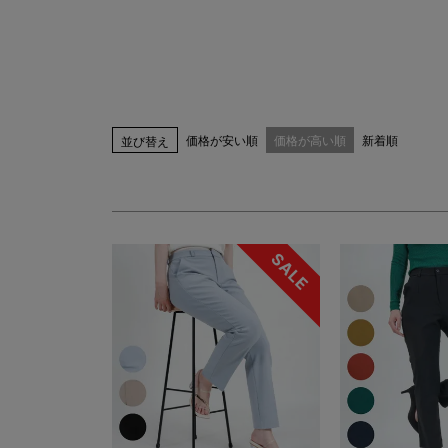
指定なし
ホワイト系
ブラック系
ベー
ブルー系
レッド系
ピンク系
イエロー
ブラウン系
パープル系
その他（柄）
価格が安い順
価格が高い順
新着順
並び替え