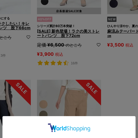
かにする
とラクしたい！キレ
シリーズ累計80万本突破！
ひんやり涼やか、夏の
ンツ 股下66cm
[SALE] 新色登場！ラクの美ストレ
麻涼みテーパード
ートパンツ 股下72cm
㎝
ところ
定価
¥
6,500
¥
3,500
のところ
税込
¥
3,900
税込
3件
16件