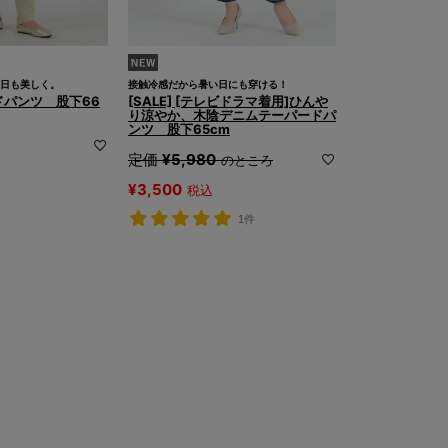
日も美しく。
接触冷感だから暑い日にも穿ける！
パンツ 股下66
[SALE] [テレビドラマ着用]ひんや
り涼やか、木陰デニムテーパードパ
ンツ 股下65cm
定価
¥
5,980
のところ
¥
3,500
税込
1件