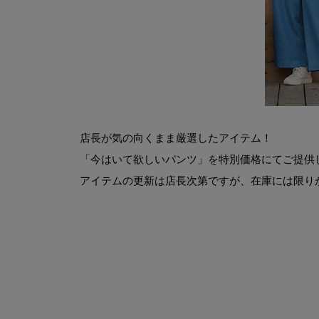
キーワード
検索
店長が気の向くまま厳選したアイテム！
価格
「今はいて欲しいパンツ」を特別価格にてご提供
〜
アイテムの更新は店長次第ですが、在庫には限り
商品タグ
NEW
日本製
クーポン対象
まとめ割
サイズ
指定なし
S(61)
M(64)
L(67)
LL(70)
カラー