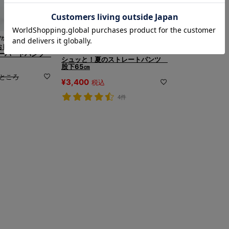
デが華やぐ
もおしゃれもかなえ
清涼感のある麻混素材で夏を涼しく！
テーパードパンツ
シュッと！夏のストレートパンツ
股下65㎝
ところ
¥
3,400
税込
4件