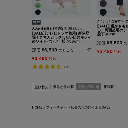
クラシカルな柄でコー
[SALE] 暖かさ
大人女性を悩ます不調な日に頼もしい。
る、両面起毛の
[SALE][テレビドラマ着用] 新色登
股下66cm
場！きちんとラクしたい日のキレイ
めワイドパンツ 股下58cm
定価
¥
6,500
の
定価
¥
6,500
のところ
¥
3,480
税込
¥
3,480
税込
12件
価格が安い順
価格が高い順
新着順
並び替え
HOME
フィーチャー
店長の気の向くままSALE