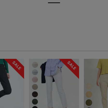
ジュ系
グレー系
ネイビー系
系
オレンジ系
グリーン系
検索