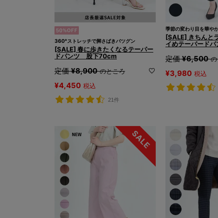
季節の変わり目を華や
[SALE] きちん
360°ストレッチで脚さばきバツグン
イめテーパードパ
[SALE] 春に歩きたくなるテーパー
ドパンツ 股下70cm
定価
¥
6,500
の
定価
¥
8,900
のところ
¥
3,980
税込
¥
4,450
税込
21件