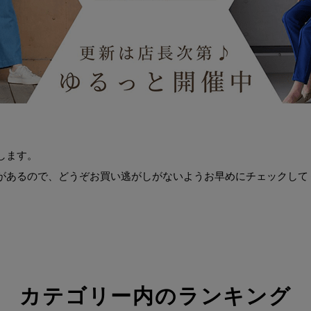
在庫なし商品
在庫なし商品を表示しない
します。
があるので、どうぞお買い逃がしがないようお早めにチェックして
アウトレット
3L(73)
4L(76)
F
カテゴリー内のランキング