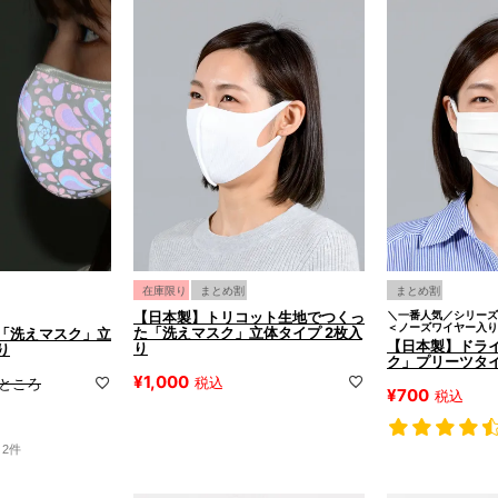
在庫限り
まとめ割
まとめ割
！
【日本製】トリコット生地でつくっ
＼一番人気／シリーズ
＜ノーズワイヤー入り
た「洗えマスク」立体タイプ 2枚入
「洗えマスク」立
【日本製】ドラ
り
り
ク」プリーツタイ
¥
1,000
税込
ところ
¥
700
税込
2件