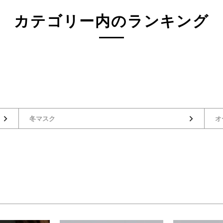
カテゴリー内のランキング
アウトレット
3L(73)
4L(76)
F
ジュ系
グレー系
ネイビー系
冬マスク
オ
系
オレンジ系
グリーン系
検索