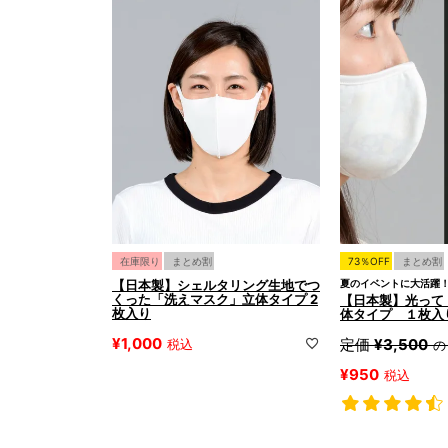
在庫限り
まとめ割
73％OFF
まとめ割
【日本製】シェルタリング生地でつ
夏のイベントに大活躍
くった「洗えマスク」立体タイプ 2
【日本製】光って
枚入り
体タイプ １枚入
¥
1,000
定価
¥
3,500
税込
の
¥
950
税込