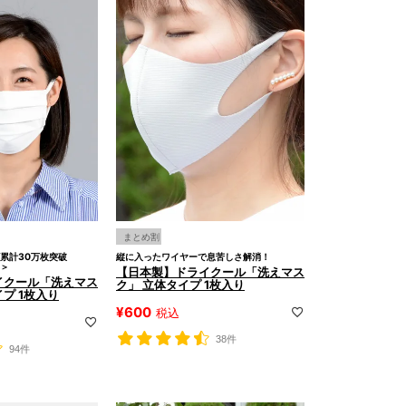
まとめ割
累計30万枚突破
縦に入ったワイヤーで息苦しさ解消！
＞
【日本製】ドライクール「洗えマス
イクール「洗えマス
ク」 立体タイプ 1枚入り
プ 1枚入り
¥
600
税込
38件
94件