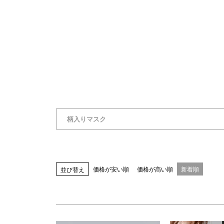
商品タグ
NEW
日本製
クーポン対象
まとめ割
サイズ
指定なし
S(61)
M(64)
L(67)
LL(70)
カラー
指定なし
ホワイト系
ブラック系
ベー
柄入りマスク
ブルー系
レッド系
ピンク系
イエロー
ブラウン系
パープル系
その他（柄）
価格が安い順
価格が高い順
新着順
並び替え