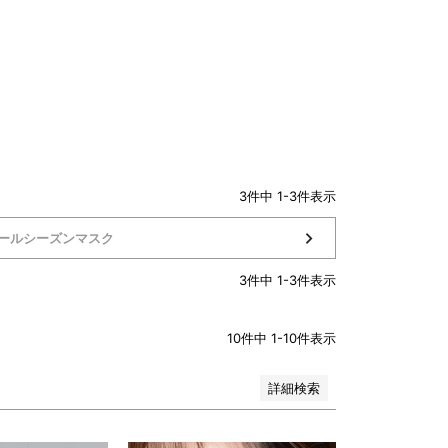
3
件中
1
-
3
件表示
ールシーズンマスク
3
件中
1
-
3
件表示
10
件中
1
-
10
件表示
詳細検索