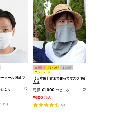
在庫限り
73％OFF
まとめ割
アウトレット
ークール 洗えマ
【日本製】首まで覆ってマスク 1枚
入り
のところ
定価
¥
1,900
のところ
¥
600
税込
11件
5件