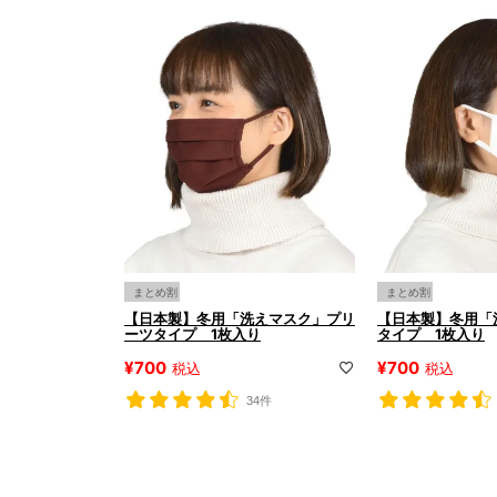
まとめ割
まとめ割
【日本製】冬用「洗えマスク」プリ
【日本製】冬用「
ーツタイプ 1枚入り
タイプ 1枚入り
¥
700
¥
700
税込
税込
34件