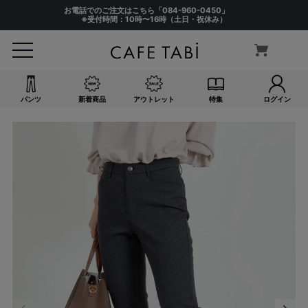
お電話でのご注文はこちら「
084-960-0450
」
※受付時間：10時〜16時（土日・祝休み）
パンツ
新着商品
アウトレット
特集
ログイン