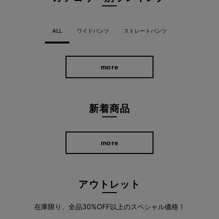
360°どこから見ても美脚を叶えるシルエット
ALL
ワイドパンツ
ストレートパンツ
脚の形に馴染むような細身シルエットが美脚を演出。
デザインを極力シンプルに仕上げることで、シルエットの美しさ
more
が際立ち優美で気品のある印象になりました。 ビジネスはもちろ
ん、あらゆるフォーマルなシーンにも対応してくれます。
新着商品
more
アウトレット
在庫限り、全品30%OFF以上のスペシャル価格！