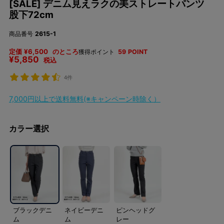
[SALE] デニム見えラクの美ストレートパンツ
股下72cm
商品番号
2615-1
定価
¥
6,500
のところ
獲得ポイント
59
POINT
¥
5,850
税込
4件
7,000円以上で送料無料(※キャンペーン時除く）
カラー選択
ブラックデニ
ネイビーデニ
ピンヘッドグ
ム
ム
レー