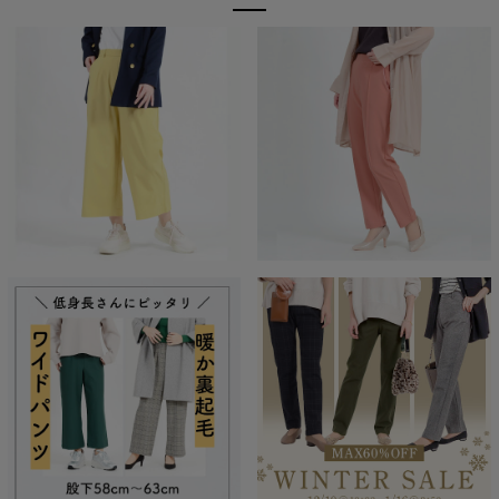
■
①ラクの美ストレートパンツ
■②デニム見えラクの美ストレートパンツ
■
③ラクの美ワイドパンツ
■
④デニム見えラクの美ワイドパンツ
スーパーストレッチだからよく伸びる！
動きに合わせてしっかり伸びるストレスフリーなはき心地。
身体の動きを妨げることなくお仕事の日だけでなく休日も着たく
なる楽ちんさ。 普通のパンツには戻れなくなる快適さを生み出し
ます。