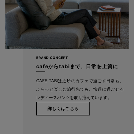
ほど良い光沢感が上品
レーヨン特有のなめらかさとのほど良い光沢感で、シンプルなシ
ルエットながらもカジュアル過ぎず、コーデがキレイめな印象
に。 キックバック性にも優れているので、膝の部分だけ生地が伸
びてしまう心配もなく、一日中キレイが続きます。 落ち着いたト
BRAND CONCEPT
ーンのカラーバリエーションは、深みがあり肌なじみバツグンで
cafeからtabiまで、日常を上質に
す。
CAFE TABiは近所のカフェで過ごす日常も、
ふらっと楽しむ旅行先でも、快適に過ごせる
レディースパンツを取り揃えています。
詳しくはこちら