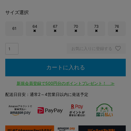
サイズ選択
64
67
70
73
76
61
✖
✖
✖
✖
✖
お気に入りに登録する
カートに入れる
新規会員登録で500円分のポイントプレゼント！ ≫
配送日目安：通常2～4営業日以内に発送予定