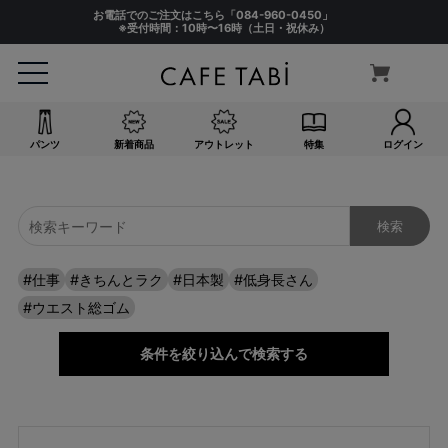
サイズ
お電話でのご注文はこちら「
084-960-0450
」
指定なし
※受付時間：10時〜16時（土日・祝休み）
S(61)
M(64)
L(67)
LL(70)
パンツ
新着商品
アウトレット
特集
ログイン
3L(73)
4L(76)
F
カラー
指定なし
#仕事
#きちんとラク
#日本製
#低身長さん
ホワイト系
#ウエスト総ゴム
ブラック系
ベージュ系
条件を絞り込んで検索する
グレー系
ネイビー系
ブルー系