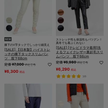
ストレッチ性も保温性もバツグン！
真冬でも着ぶくれない
膝下のV字タックでしっかり細見え
[SALE] [テレビドラマ着用]洗
[SALE] 【日本製】ハイストレ
えるフェイクレザー裏起毛スリ
ッチの膝下タックスリムパン
ムパンツ 股下66cm
ツ 股下68cm
定価
¥
6,980
のところ
定価
¥
7,000
のところ
¥
6,290
税込
¥
6,300
税込
3件