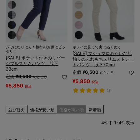
シワになりにくく旅行のお供にピッ
キレイに見えて実はぬくぬく
タリ！
[SALE] マシュマロみたいな肌
[SALE] ポケット付きのリバー
触りのふわもちスリムストレー
シブルスリムパンツ 股下
トパンツ 股下70cm
63cm
定価
¥
6,500
のところ
定価
¥
6,500
のところ
¥
5,850
税込
¥
5,850
税込
1件
並び替え
価格が安い順
価格が高い順
新着順
4
件中
1
-
4
件表示