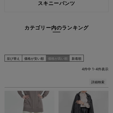
レッド系
スキニーパンツ
ピンク系
イエロー系
オレンジ系
グリーン系
カテゴリー内のランキング
ブラウン系
パープル系
その他（柄）
在庫なし商品
在庫なし商品を表示しない
並び替え
価格が安い順
価格が高い順
新着順
4
件中
1
-
4
件表示
検索
詳細検索