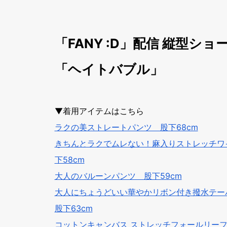
「FANY :D」配信 縦型シ
「ヘイトバブル」
▼着用アイテムはこちら
ラクの美ストレートパンツ 股下68cm
きちんとラクでムレない！麻入りストレッチワ
下58cm
大人のバルーンパンツ 股下59cm
大人にちょうどいい華やかリボン付き撥水テ
股下63cm
コットンキャンバス ストレッチフォールリー