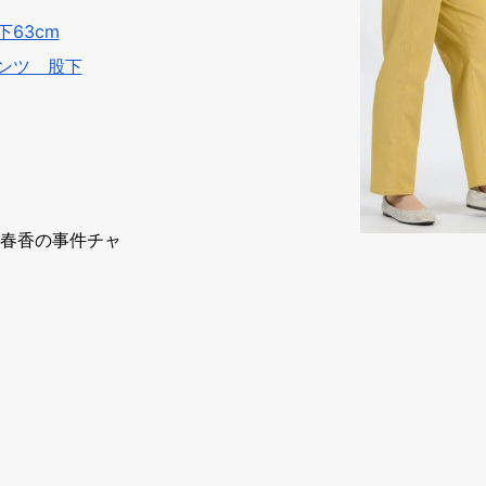
63cm
ンツ 股下
池春香の事件チャ