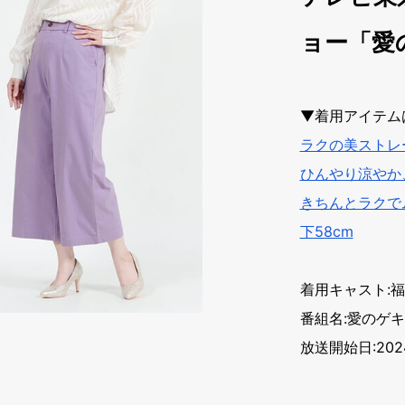
ョー「愛
▼着用アイテム
ラクの美ストレ
ひんやり涼やか
きちんとラクで
下58cm
着用キャスト:
番組名:愛のゲ
放送開始日:202