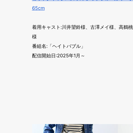
65cm
着用キャスト:川井望鈴様、古澤メイ様、高鶴
様
番組名:「ヘイトバブル」
配信開始日:2025年1月～