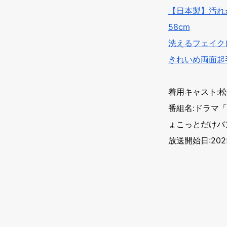
【日本製】汚れ
58cm
洗えるフェイク
きれいめ両面起
着用キャスト:
番組名:ドラマ
ょこっとだけバ
放送開始日:20