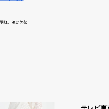
桃羽様、濱島美都
テレビ東