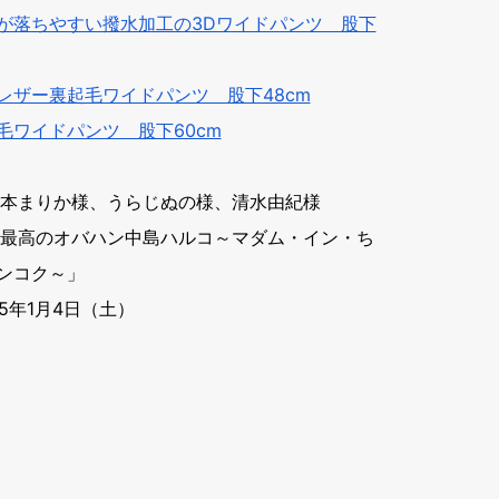
が落ちやすい撥水加工の3Dワイドパンツ 股下
レザー裏起毛ワイドパンツ 股下48cm
毛ワイドパンツ 股下60cm
松本まりか様、うらじぬの様、清水由紀様
「最高のオバハン中島ハルコ～マダム・イン・ち
ンコク～」
25年1月4日（土）