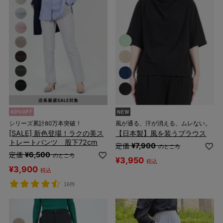
シリーズ累計80万本突破！
風が通る、汗が消える、ムレない。
[SALE] 新色登場！ラクの美ス
【日本製】風を装うブラウス
トレートパンツ 股下72cm
定価
¥
7,900
のところ
定価
¥
6,500
のところ
¥
3,950
税込
¥
3,900
税込
16件