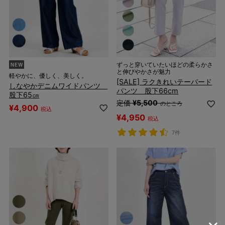
ずっと穿いていたいほどの柔らかさ
と伸びやかさが魅力
軽やかに、優しく、美しく。
[SALE] ラクきれいテーパード
しなやかデニムワイドパンツ
パンツ 股下66cm
股下65㎝
定価
¥
5,500
のところ
¥
4,900
税込
¥
4,950
税込
7件