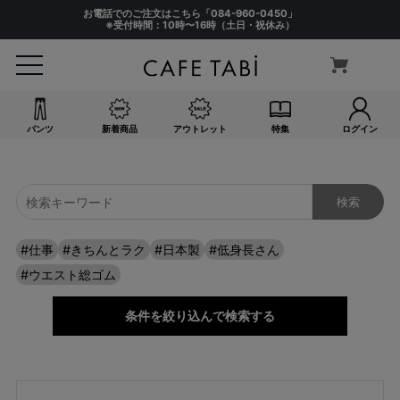
お電話でのご注文はこちら「
084-960-0450
」
※受付時間：10時〜16時（土日・祝休み）
サイズ
指定なし
S(61)
M(64)
L(67)
パンツ
新着商品
アウトレット
特集
ログイン
LL(70)
3L(73)
4L(76)
F
#仕事
#きちんとラク
#日本製
#低身長さん
カラー
#ウエスト総ゴム
指定なし
ホワイト系
条件を絞り込んで検索する
ブラック系
ベージュ系
グレー系
ネイビー系