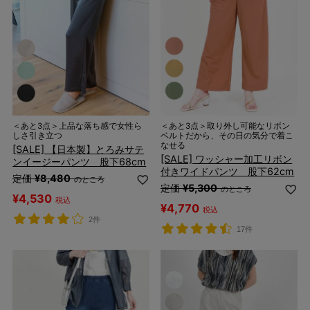
＜あと3点＞上品な落ち感で女性ら
＜あと3点＞取り外し可能なリボン
しさ引き立つ
ベルトだから、その日の気分で着こ
なせる
[SALE] 【日本製】とろみサテ
[SALE] ワッシャー加工リボン
ンイージーパンツ 股下68cm
付きワイドパンツ 股下62cm
定価
¥
8,480
のところ
定価
¥
5,300
のところ
¥
4,530
税込
¥
4,770
税込
2件
17件