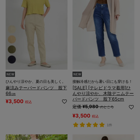
ひんやり涼やか、夏の日も美しく。
接触冷感だから暑い日にも穿ける！
麻涼みテーパードパンツ 股下
[SALE] [テレビドラマ着用]ひ
66㎝
んやり涼やか、木陰デニムテー
パードパンツ 股下65cm
¥
3,500
税込
定価
¥
5,980
のところ
¥
3,500
税込
1件