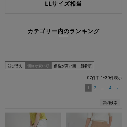
LLサイズ相当
ブルー系
レッド系
ピンク系
イエロー系
カテゴリー内のランキング
オレンジ系
グリーン系
ブラウン系
パープル系
その他（柄）
並び替え
価格が安い順
価格が高い順
新着順
在庫なし商品
在庫なし商品を表示しない
97
件中
1
-
30
件表示
1
2
…
4
検索
詳細検索