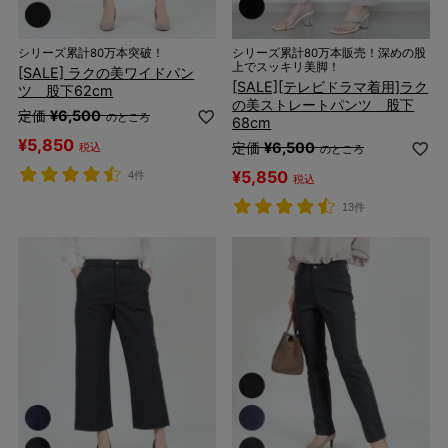
シリーズ累計80万本突破！
シリーズ累計80万本販売！深めの股
上でスッキリ美脚！
[SALE] ラクの美ワイドパン
[SALE][テレビドラマ着用]ラク
ツ 股下62cm
の美ストレートパンツ 股下
定価
¥
6,500
のところ
68cm
¥
5,850
定価
¥
6,500
税込
のところ
¥
5,850
4件
税込
13件