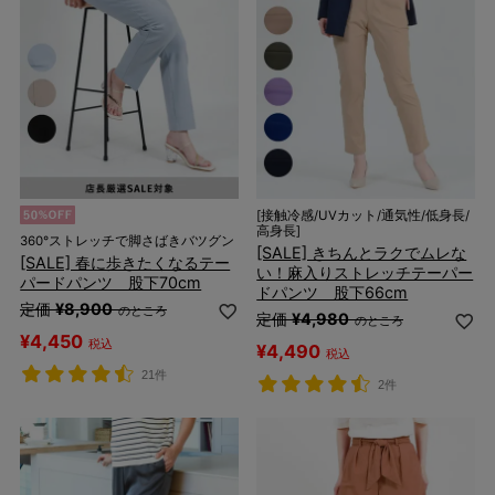
[接触冷感/UVカット/通気性/低身長/
高身長]
360°ストレッチで脚さばきバツグン
[SALE] きちんとラクでムレな
[SALE] 春に歩きたくなるテー
い！麻入りストレッチテーパー
パードパンツ 股下70cm
ドパンツ 股下66cm
定価
¥
8,900
のところ
定価
¥
4,980
のところ
¥
4,450
税込
¥
4,490
税込
21件
2件