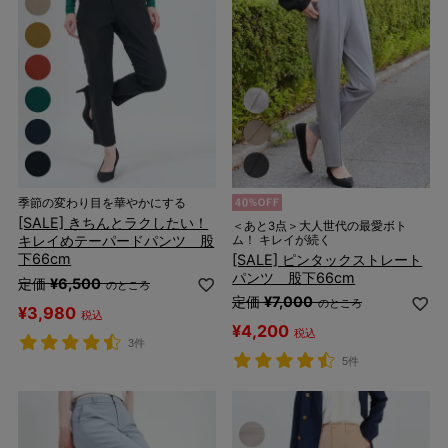
季節の変わり目を華やかにする
[SALE] きちんとラクしたい！
＜あと3点＞大人世代の最愛ボト
キレイめテーパードパンツ 股
ム！ キレイが続く
下66cm
[SALE] ピンタックストレート
パンツ 股下66cm
定価
¥
6,500
のところ
定価
¥
7,000
のところ
¥
3,980
税込
¥
4,200
税込
3件
5件