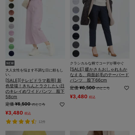
クラシカルな柄でコーデが華やぐ
[SALE] 暖かさもおしゃれもか
大人女性を悩ます不調な日に頼もし
なえる、両面起毛のテーパード
い。
パンツ 股下66cm
[SALE][テレビドラマ着用] 新
色登場！きちんとラクしたい日
定価
¥
6,500
のところ
のキレイめワイドパンツ 股下
¥
3,480
58cm
税込
定価
¥
6,500
のところ
¥
3,480
税込
12件