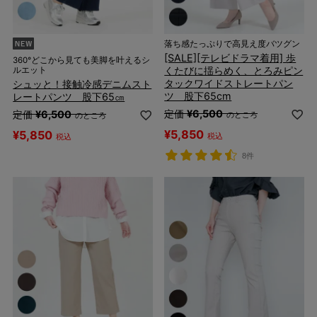
落ち感たっぷりで高見え度バツグン
[SALE][テレビドラマ着用] 歩
360°どこから見ても美脚を叶えるシ
くたびに揺らめく、とろみピン
ルエット
タックワイドストレートパン
シュッと！接触冷感デニムスト
ツ 股下65cm
レートパンツ 股下65㎝
定価
¥
6,500
定価
¥
6,500
のところ
のところ
¥
5,850
¥
5,850
税込
税込
8件