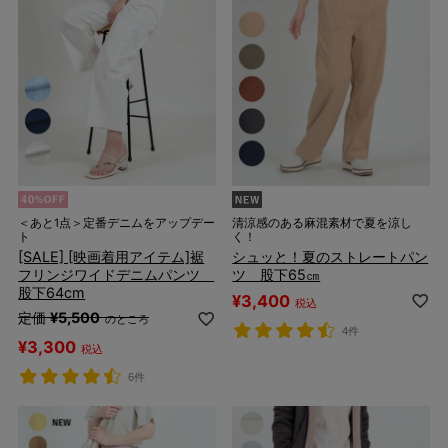
＜あと1点＞定番デニムをアップデー
清涼感のある麻混素材で夏を涼し
ト
く！
[SALE] [映画着用アイテム]裾
シュッと！夏のストレートパン
フリンジワイドデニムパンツ
ツ 股下65㎝
股下64cm
¥
3,400
税込
定価
¥
5,500
のところ
4件
¥
3,300
税込
6件