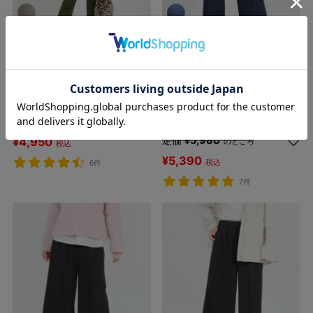
＜あと1点＞シリーズ累計80万本突
破！
接触冷感だから暑い日にも穿ける！
[SALE] ラクの美裏起毛ストレ
[SALE] ひんやり涼やか、木陰
ートパンツ 股下72cm
デニムワイドパンツ 股下
定価
¥
5,500
65cm
のところ
定価
¥
5,980
¥
4,950
のところ
税込
¥
5,390
税込
6件
7件