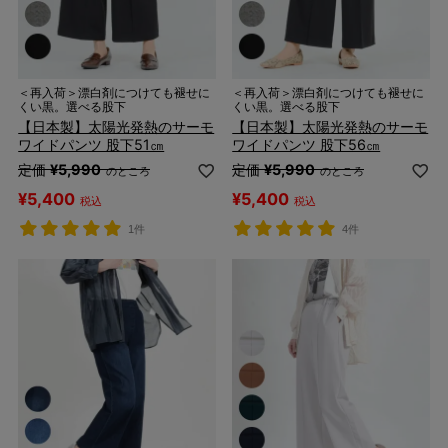
＜再入荷＞漂白剤につけても褪せに
＜再入荷＞漂白剤につけても褪せに
くい黒。選べる股下
くい黒。選べる股下
【日本製】太陽光発熱のサーモ
【日本製】太陽光発熱のサーモ
ワイドパンツ 股下51㎝
ワイドパンツ 股下56㎝
定価
¥
5,990
定価
¥
5,990
のところ
のところ
¥
5,400
¥
5,400
税込
税込
1件
4件