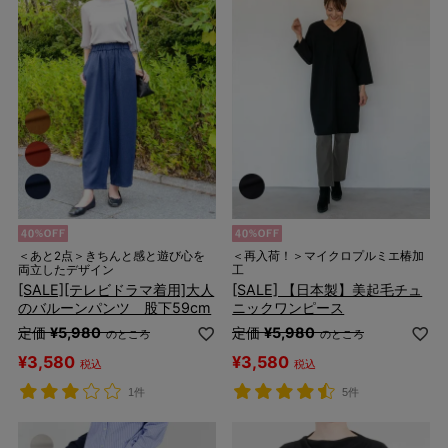
＜あと2点＞きちんと感と遊び心を
＜再入荷！＞マイクロプルミエ椿加
両立したデザイン
工
[SALE][テレビドラマ着用]大人
[SALE] 【日本製】美起毛チュ
のバルーンパンツ 股下59cm
ニックワンピース
定価
¥
5,980
定価
¥
5,980
のところ
のところ
¥
3,580
¥
3,580
税込
税込
1件
5件