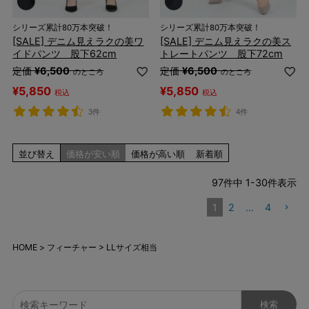
シリーズ累計80万本突破！
シリーズ累計80万本突破！
[SALE] デニム見えラクの美ワ
[SALE] デニム見えラクの美ス
イドパンツ 股下62cm
トレートパンツ 股下72cm
定価
¥
6,500
定価
¥
6,500
のところ
のところ
¥
5,850
¥
5,850
税込
税込
3件
4件
並び替え
価格が安い順
価格が高い順
新着順
97
件中
1
-
30
件表示
1
2
…
4
HOME
フィーチャー
LLサイズ相当