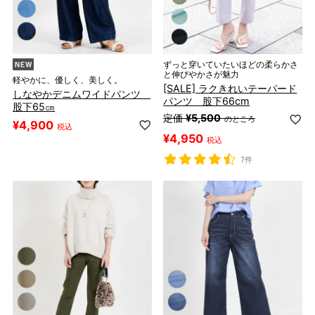
ずっと穿いていたいほどの柔らかさ
と伸びやかさが魅力
軽やかに、優しく、美しく。
[SALE] ラクきれいテーパード
しなやかデニムワイドパンツ
パンツ 股下66cm
股下65㎝
定価
¥
5,500
のところ
¥
4,900
税込
¥
4,950
税込
7件