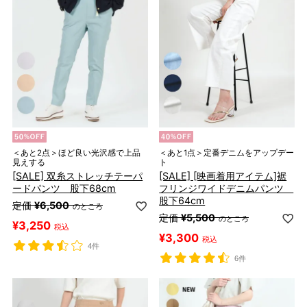
＜あと2点＞ほど良い光沢感で上品
＜あと1点＞定番デニムをアップデー
見えする
ト
[SALE] 双糸ストレッチテーパ
[SALE] [映画着用アイテム]裾
ードパンツ 股下68cm
フリンジワイドデニムパンツ
股下64cm
定価
¥
6,500
のところ
定価
¥
5,500
のところ
¥
3,250
税込
¥
3,300
税込
4件
6件