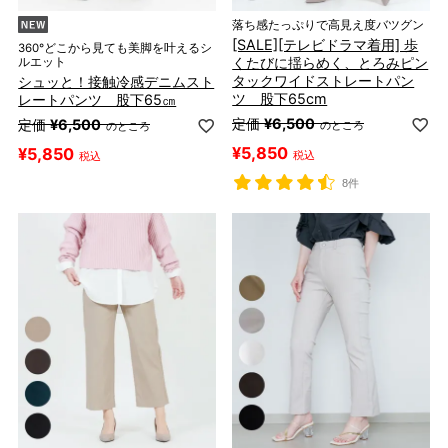
落ち感たっぷりで高見え度バツグン
[SALE][テレビドラマ着用] 歩
360°どこから見ても美脚を叶えるシ
くたびに揺らめく、とろみピン
ルエット
タックワイドストレートパン
シュッと！接触冷感デニムスト
ツ 股下65cm
レートパンツ 股下65㎝
定価
¥
6,500
定価
¥
6,500
のところ
のところ
¥
5,850
¥
5,850
税込
税込
8件