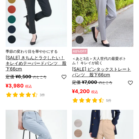
季節の変わり目を華やかにする
[SALE] きちんとラクしたい！
＜あと3点＞大人世代の最愛ボト
キレイめテーパードパンツ 股
ム！ キレイが続く
下66cm
[SALE] ピンタックストレート
パンツ 股下66cm
定価
¥
6,500
のところ
定価
¥
7,000
のところ
¥
3,980
税込
¥
4,200
税込
3件
5件