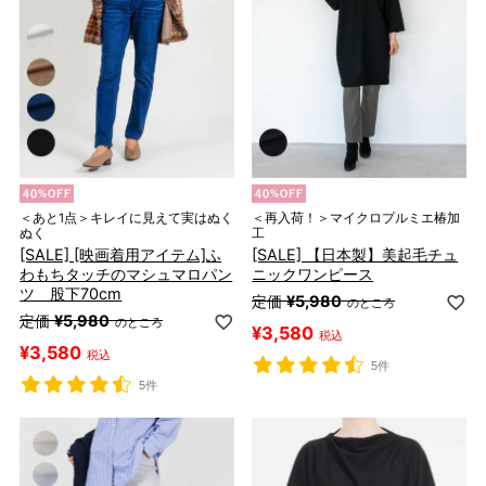
＜あと1点＞キレイに見えて実はぬく
＜再入荷！＞マイクロプルミエ椿加
ぬく
工
[SALE] [映画着用アイテム]ふ
[SALE] 【日本製】美起毛チュ
わもちタッチのマシュマロパン
ニックワンピース
ツ 股下70cm
定価
¥
5,980
のところ
定価
¥
5,980
のところ
¥
3,580
税込
¥
3,580
税込
5件
5件