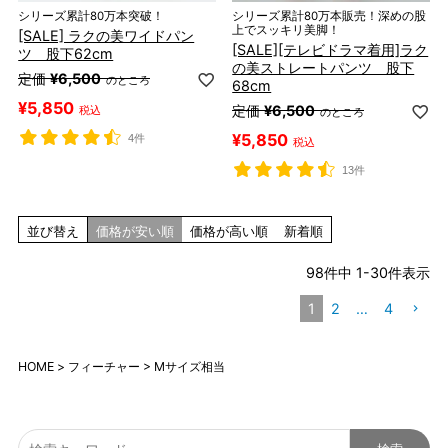
シリーズ累計80万本突破！
シリーズ累計80万本販売！深めの股
上でスッキリ美脚！
[SALE] ラクの美ワイドパン
[SALE][テレビドラマ着用]ラク
ツ 股下62cm
の美ストレートパンツ 股下
定価
¥
6,500
のところ
68cm
¥
5,850
定価
¥
6,500
税込
のところ
¥
5,850
4件
税込
13件
並び替え
価格が安い順
価格が高い順
新着順
98
件中
1
-
30
件表示
1
2
…
4
HOME
フィーチャー
Mサイズ相当