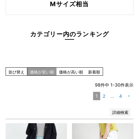
Mサイズ相当
ブルー系
レッド系
ピンク系
イエロー系
カテゴリー内のランキング
オレンジ系
グリーン系
ブラウン系
パープル系
その他（柄）
並び替え
価格が安い順
価格が高い順
新着順
在庫なし商品
在庫なし商品を表示しない
98
件中
1
-
30
件表示
1
2
…
4
検索
詳細検索