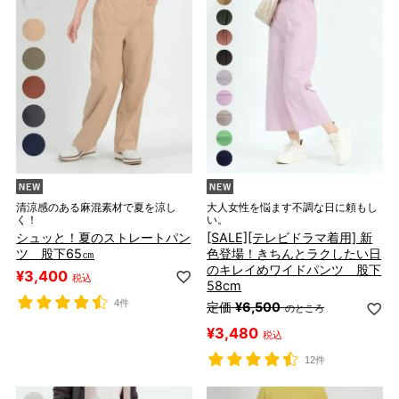
清涼感のある麻混素材で夏を涼し
大人女性を悩ます不調な日に頼もし
く！
い。
シュッと！夏のストレートパン
[SALE][テレビドラマ着用] 新
ツ 股下65㎝
色登場！きちんとラクしたい日
のキレイめワイドパンツ 股下
¥
3,400
税込
58cm
4件
定価
¥
6,500
のところ
¥
3,480
税込
12件