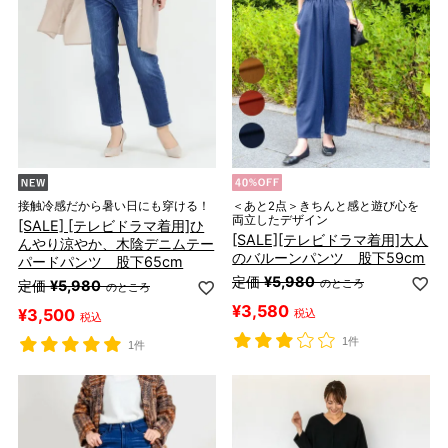
接触冷感だから暑い日にも穿ける！
＜あと2点＞きちんと感と遊び心を
両立したデザイン
[SALE] [テレビドラマ着用]ひ
[SALE][テレビドラマ着用]大人
んやり涼やか、木陰デニムテー
のバルーンパンツ 股下59cm
パードパンツ 股下65cm
定価
¥
5,980
のところ
定価
¥
5,980
のところ
¥
3,580
¥
3,500
税込
税込
1件
1件