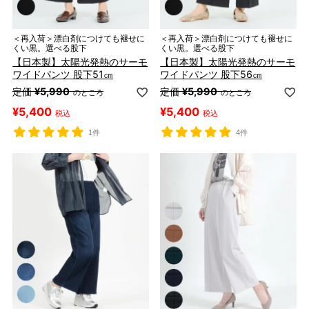
＜再入荷＞漂白剤につけても褪せに
＜再入荷＞漂白剤につけても褪せに
くい黒。選べる股下
くい黒。選べる股下
【日本製】太陽光発熱のサーモ
【日本製】太陽光発熱のサーモ
ワイドパンツ 股下51㎝
ワイドパンツ 股下56㎝
定価
¥
5,990
定価
¥
5,990
のところ
のところ
¥
5,400
¥
5,400
税込
税込
1件
4件