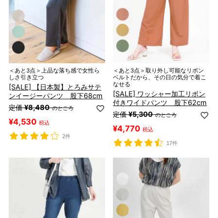
＜あと3点＞上品な落ち感で女性ら
＜あと3点＞取り外し可能なリボン
しさ引き立つ
ベルトだから、その日の気分で着こ
なせる
[SALE] 【日本製】とろみサテ
[SALE] ワッシャー加工リボン
ンイージーパンツ 股下68cm
付きワイドパンツ 股下62cm
定価
¥
8,480
のところ
定価
¥
5,300
のところ
¥
4,530
税込
¥
4,770
税込
2件
17件