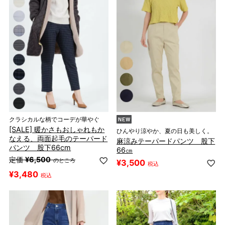
クラシカルな柄でコーデが華やぐ
[SALE] 暖かさもおしゃれもか
ひんやり涼やか、夏の日も美しく。
なえる、両面起毛のテーパード
麻涼みテーパードパンツ 股下
パンツ 股下66cm
66㎝
定価
¥
6,500
のところ
¥
3,500
税込
¥
3,480
税込