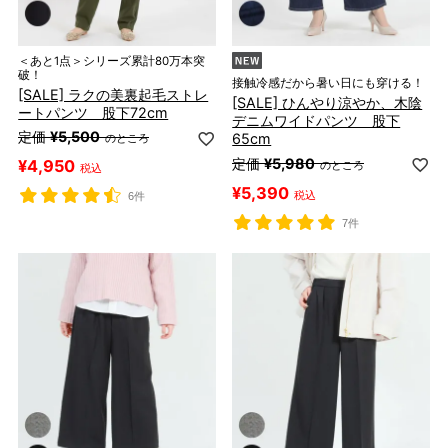
＜あと1点＞シリーズ累計80万本突
破！
接触冷感だから暑い日にも穿ける！
[SALE] ラクの美裏起毛ストレ
[SALE] ひんやり涼やか、木陰
ートパンツ 股下72cm
デニムワイドパンツ 股下
定価
¥
5,500
65cm
のところ
定価
¥
5,980
¥
4,950
のところ
税込
¥
5,390
税込
6件
7件