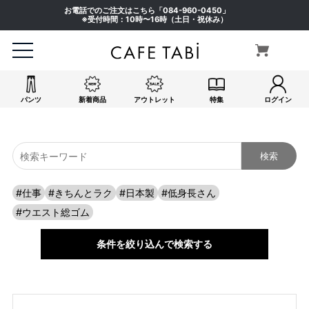
お電話でのご注文はこちら「
084-960-0450
」
※受付時間：10時〜16時（土日・祝休み）
サイズ
指定なし
S(61)
M(64)
L(67)
パンツ
新着商品
アウトレット
特集
ログイン
LL(70)
3L(73)
4L(76)
F
#仕事
#きちんとラク
#日本製
#低身長さん
カラー
#ウエスト総ゴム
指定なし
ホワイト系
条件を絞り込んで検索する
ブラック系
ベージュ系
グレー系
ネイビー系