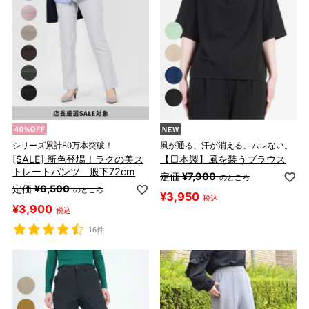
シリーズ累計80万本突破！
風が通る、汗が消える、ムレない。
[SALE] 新色登場！ラクの美ス
【日本製】風を装うブラウス
トレートパンツ 股下72cm
定価
¥
7,900
のところ
定価
¥
6,500
のところ
¥
3,950
税込
¥
3,900
税込
16件