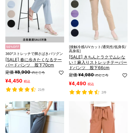
[接触冷感/UVカット/通気性/低身長/
高身長]
360°ストレッチで脚さばきバツグン
[SALE] きちんとラクでムレな
[SALE] 春に歩きたくなるテー
い！麻入りストレッチテーパー
パードパンツ 股下70cm
ドパンツ 股下66cm
定価
¥
8,900
のところ
定価
¥
4,980
のところ
¥
4,450
税込
¥
4,490
税込
21件
2件