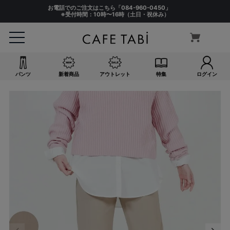
お電話でのご注文はこちら「
084-960-0450
」
※受付時間：10時〜16時（土日・祝休み）
パンツ
新着商品
アウトレット
特集
ログイン