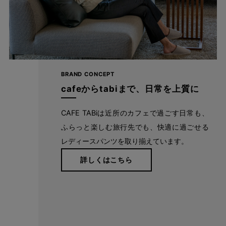
ほど良い光沢感が上品
レーヨン特有のなめらかさとのほど良い光沢感で、シンプルなシ
BRAND CONCEPT
ルエットながらもカジュアル過ぎず、コーデがキレイめな印象
cafeからtabiまで、日常を上質に
に。 キックバック性にも優れているので、膝の部分だけ生地が伸
びてしまう心配もなく、一日中キレイが続きます。 落ち着いたト
CAFE TABiは近所のカフェで過ごす日常も、
ーンのカラーバリエーションは、深みがあり肌なじみバツグンで
ふらっと楽しむ旅行先でも、快適に過ごせる
す。
レディースパンツを取り揃えています。
詳しくはこちら