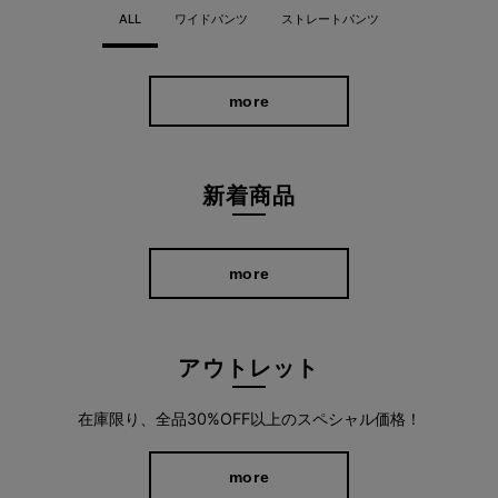
ALL
ワイドパンツ
ストレートパンツ
すっきり細見えワイドシルエット
広すぎず細すぎないワイドシルエットなので、ワイドパンツをた
more
くさん持っている方にも、普段ワイドパンツをあまり穿かない方
にもオススメ。 独自の立体3D構造でX脚やO脚など気になるライ
ンもひろいにくく、極力シンプルに仕上げたことで、優美で気品
新着商品
のある印象になりました。 ビジネスはもちろん、あらゆるフォー
マルなシーンにも対応してくれます。
more
アウトレット
在庫限り、全品30%OFF以上のスペシャル価格！
more