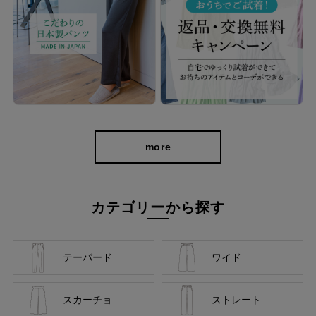
more
バリエーション豊富だから、お気に入りがき
カテゴリーから探す
っと見つかる。
どんなトップスにも合わせやすく、きれいに見えるシンプルかつ
テーパード
ワイド
優秀なシルエット＆デザインだから、お気に入りがきっと見つか
るはず。
スカーチョ
ストレート
深まる季節にも重くなりすぎず、華やかな印象で季節の変わり目