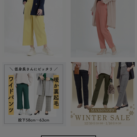
■
①ラクの美ストレートパンツ
■
②デニム見えラクの美ストレートパンツ
■③ラクの美ワイドパンツ
■
④デニム見えラクの美ワイドパンツ
スーパーストレッチだからよく伸びる！
動きに合わせてしっかり伸びるストレスフリーなはき心地。
身体の動きを妨げることなくお仕事の日だけでなく休日も着たく
なる楽ちんさ。 普通のパンツには戻れなくなる快適さを生み出し
ます。