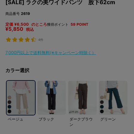
[SALE] ラクの美ワイドパンツ 股下62cm
商品番号
2619
定価
¥
6,500
のところ
獲得ポイント
59
POINT
¥
5,850
税込
4件
7,000円以上で送料無料(※キャンペーン時除く）
カラー選択
ベージュ
ブラック
ダークブラウ
グリーン
ン