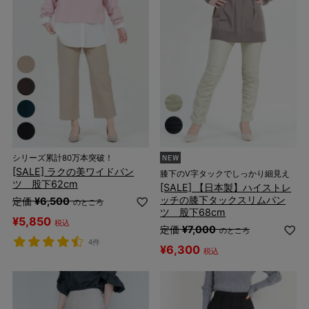
シリーズ累計80万本突破！
[SALE] ラクの美ワイドパン
膝下のV字タックでしっかり細見え
ツ 股下62cm
[SALE] 【日本製】ハイストレ
ッチの膝下タックスリムパン
定価
¥
6,500
のところ
ツ 股下68cm
¥
5,850
税込
定価
¥
7,000
のところ
4件
¥
6,300
税込