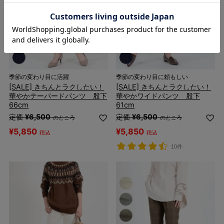
季節の変わり目に活躍
季節の変わり目に頼もしい
[SALE] きちんとラクしたい！
[SALE] きちんとラクしたい！
華やかテーパードパンツ 股下
華やかワイドパンツ 股下
66cm
61cm
定価
¥
6,500
定価
¥
6,500
のところ
のところ
¥
5,850
¥
5,850
税込
税込
10件