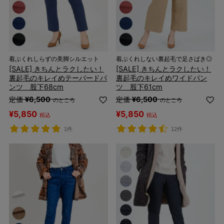
着ぶくれしらずの美脚シルエット
着ぶくれしない裏起毛で足さばき◎
[SALE] きちんとラクしたい！
[SALE] きちんとラクしたい！
裏起毛のキレイめテーパードパ
裏起毛のキレイめワイドパン
ンツ 股下68cm
ツ 股下61cm
定価
¥
6,500
定価
¥
6,500
のところ
のところ
¥
5,850
¥
5,850
税込
税込
1件
12件