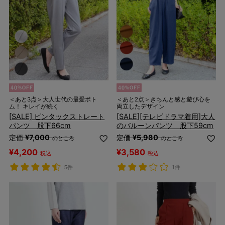
＜あと3点＞大人世代の最愛ボト
＜あと2点＞きちんと感と遊び心を
ム！ キレイが続く
両立したデザイン
[SALE] ピンタックストレート
[SALE][テレビドラマ着用]大人
パンツ 股下66cm
のバルーンパンツ 股下59cm
定価
¥
7,000
定価
¥
5,980
のところ
のところ
¥
4,200
¥
3,580
税込
税込
5件
1件