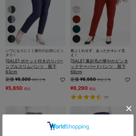
シワになりにくく旅行のお供にピッ
着ぶくれせず、あったかキレイ見
タリ！
え！
[SALE] ポケット付きのリバー
[SALE] 裏起毛の華やかピンタ
シブルスリムパンツ 股下
ックテーパードパンツ 股下
63cm
68cm
定価
¥
6,500
定価
¥
6,980
のところ
のところ
¥
5,850
¥
6,290
税込
税込
3件