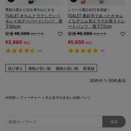
季節の変わり目を華やかにする
シリーズ累計80万本突破！
[SALE] きちんとラクしたい！
[SALE] 裏起毛であったかキレ
キレイめテーパードパンツ 股
イなデニム見えラクの美ストレ
下66cm
ートパンツ 股下72cm
定価
¥
6,500
定価
¥
6,500
のところ
のところ
¥
3,980
¥
5,850
税込
税込
3件
3件
並び替え
価格が安い順
価格が高い順
新着順
30
件中
1
-
30
件表示
HOME
フィーチャー
大人女子のきれいめ秋パンツ