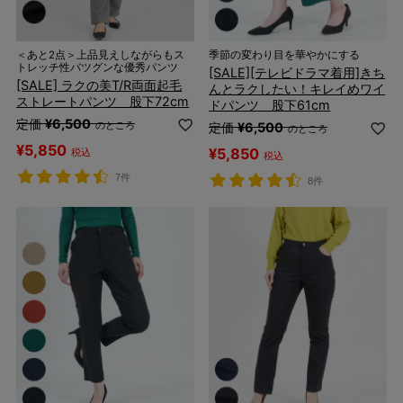
＜あと2点＞上品見えしながらもス
季節の変わり目を華やかにする
トレッチ性バツグンな優秀パンツ
[SALE][テレビドラマ着用]きち
[SALE] ラクの美T/R両面起毛
んとラクしたい！キレイめワイ
ストレートパンツ 股下72cm
ドパンツ 股下61cm
定価
¥
6,500
のところ
定価
¥
6,500
のところ
¥
5,850
¥
5,850
税込
税込
7件
8件