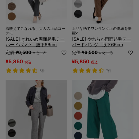
着映えてこなれる、大人の上品コー
上品な柄でワンランク上の洗練を堪
デに
能♪
[SALE] きれいめ両面起毛テー
[SALE] やわらか両面起毛テー
パードパンツ 股下66cm
パードパンツ 股下66cm
定価
¥
6,500
定価
¥
6,500
のところ
のところ
¥
5,850
¥
5,850
税込
税込
5件
7件