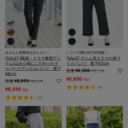
きちんと美脚見せならコレ！
シリーズ累計80万本突破！
[SALE] [映画・ドラマ着用アイ
[SALE] デニム見えラクの美ワ
テム]はき心地にこだわったテ
イドパンツ 股下62cm
ーパードアンクルパンツ 股下
定価
¥
6,500
のところ
68cm
¥
5,850
税込
定価
¥
8,900
のところ
3件
¥
8,010
税込
12件