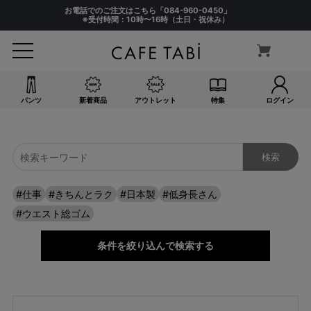
お電話でのご注文はこちら「
084-960-0450
」
※受付時間：10時〜16時（土日・祝休み）
パンツ
新着商品
アウトレット
特集
ログイン
#仕事
#きちんとラク
#日本製
#低身長さん
#ウエスト総ゴム
条件を絞り込んで検索する