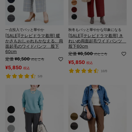
一点投入でパッと華やか
秋冬もパッと華やかな印象になる
[SALE][テレビドラマ着用] 暖
[SALE][テレビドラマ着用] き
かさもおしゃれもかなえる、両
れいめ両面起毛ワイドパンツ
面起毛のワイドパンツ 股下
股下60cm
60cm
定価
¥
6,500
のところ
定価
¥
6,500
のところ
¥
5,850
税込
¥
5,850
税込
16件
5件