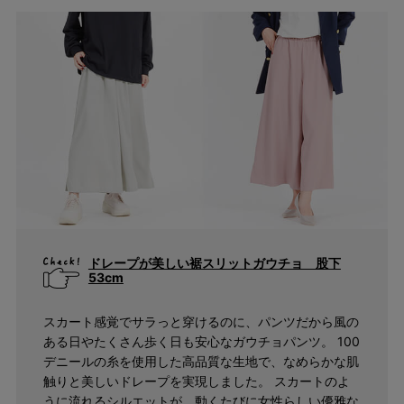
アウトレット
サイズ
指定なし
S(61)
M(64)
L(67)
LL(70)
3L(73)
4L(76)
F
ドレープが美しい裾スリットガウチョ 股下
53cm
カラー
指定なし
スカート感覚でサラっと穿けるのに、パンツだから風の
ホワイト系
ある日やたくさん歩く日も安心なガウチョパンツ。 100
ブラック系
デニールの糸を使用した高品質な生地で、なめらかな肌
ベージュ系
触りと美しいドレープを実現しました。 スカートのよ
うに流れるシルエットが、動くたびに女性らしい優雅な
グレー系