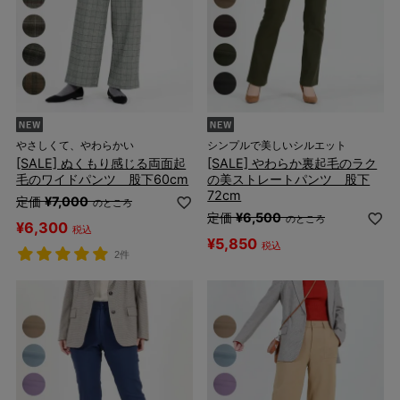
やさしくて、やわらかい
シンプルで美しいシルエット
[SALE] ぬくもり感じる両面起
[SALE] やわらか裏起毛のラク
毛のワイドパンツ 股下60cm
の美ストレートパンツ 股下
72cm
定価
¥
7,000
のところ
定価
¥
6,500
のところ
¥
6,300
税込
¥
5,850
税込
2件