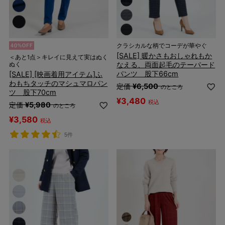
クラシカルな柄でコーデが華やぐ
[SALE] 暖かさもおしゃれもか
＜あと1点＞キレイに見えて実はぬく
なえる、両面起毛のテーパード
ぬく
パンツ 股下66cm
[SALE] [映画着用アイテム]ふ
わもちタッチのマシュマロパン
定価
¥
6,500
のところ
ツ 股下70cm
¥
3,480
税込
定価
¥
5,980
のところ
¥
3,580
税込
5件