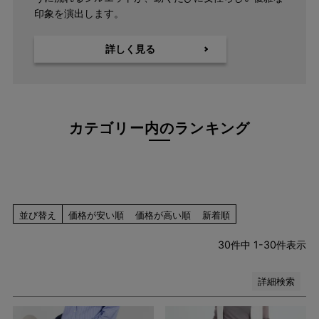
印象を演出します。
ネイビー系
ブルー系
詳しく見る
レッド系
ピンク系
イエロー系
オレンジ系
グリーン系
カテゴリー内のランキング
ブラウン系
パープル系
その他（柄）
在庫なし商品
在庫なし商品を表示しない
並び替え
価格が安い順
価格が高い順
新着順
30
件中
1
-
30
件表示
検索
詳細検索