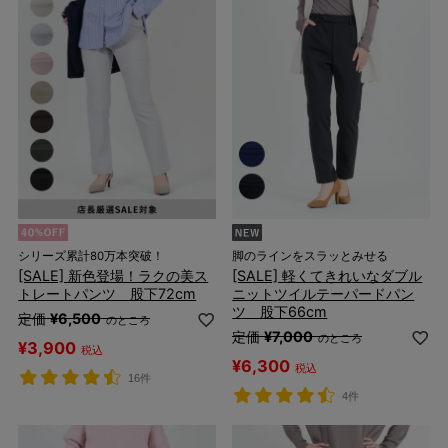
シリーズ累計80万本突破！
脚のラインをスラッとみせる
[SALE] 新色登場！ラクの美ス
[SALE] 軽くてきれいなダブル
トレートパンツ 股下72cm
ニットツイルテーパードパン
ツ 股下66cm
定価
¥
6,500
のところ
定価
¥
7,000
のところ
¥
3,900
税込
¥
6,300
税込
16件
4件