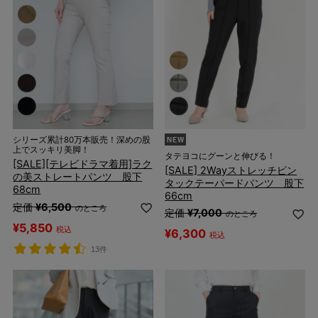
シリーズ累計80万本販売！深めの股
上でスッキリ美脚！
タテヨコにグーンと伸びる！
[SALE][テレビドラマ着用]ラク
[SALE] 2Wayストレッチピン
の美ストレートパンツ 股下
タックテーパードパンツ 股下
68cm
66cm
定価
¥
6,500
のところ
定価
¥
7,000
のところ
¥
5,850
税込
¥
6,300
税込
13件