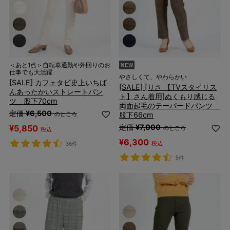
＜あと1点＞自転車通勤や外回りのお
仕事でも大活躍
やさしくて、やわらかい
[SALE] カフェタビ史上いちば
[SALE] [りさ 【TVスタイリス
んあったかいストレートパン
ト】さん着用]ぬくもり感じる
ツ 股下70cm
両面起毛のテーパードパンツ
定価
¥
6,500
股下66cm
のところ
定価
¥
7,000
¥
5,850
のところ
税込
¥
6,300
税込
36件
5件