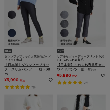
ダウンファブリックと裏起毛のハイ
リアルなツィーディープリントを施
ブリット素材
したふわふわ裏起毛
【日本製】ダウンファブリッ
【日本製】ふわふわ裏起毛セミ
ク スリムパンツ 股下68
ワイドパンツ 股下63㎝
㎝
¥
5,990
税込
¥
5,990
税込
2件
2件