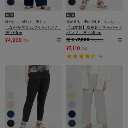
軽やかに、優しく、美しく。
風が通る、汗が消える、ムレない。
しなやかデニムワイドパンツ
【日本製】風を装うテーパード
股下65㎝
パンツ 股下59cm
¥
4,900
定価
¥
7,900
のところ
税込
¥
7,110
税込
4件