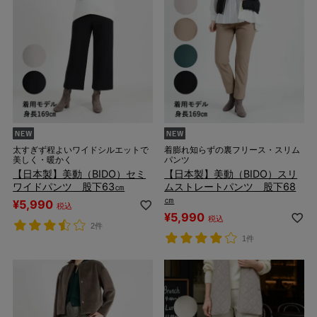
太すぎず程よいワイドシルエットで
着膨れ知らずの裏フリース・スリム
美しく・暖かく
パンツ
【日本製】美動（BIDO）セミ
【日本製】美動（BIDO）スリ
ワイドパンツ 股下63㎝
ムストレートパンツ 股下68
㎝
¥
5,990
税込
¥
5,990
税込
2件
1件