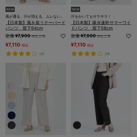
風が通る、汗が消える、ムレない。
汗をかいてもサラサラ！
【日本製】風を装うテーパード
【日本製】吸水速乾サマーワイ
パンツ 股下64cm
ドパンツ 股下58cm
定価
¥
7,900
定価
¥
7,900
のところ
のところ
¥
7,110
¥
7,110
税込
税込
1件
1件