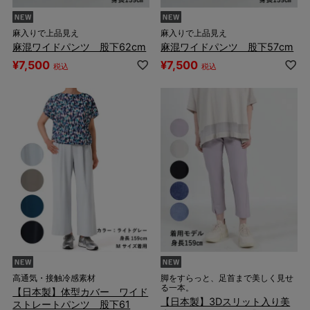
麻入りで上品見え
麻入りで上品見え
麻混ワイドパンツ 股下62cm
麻混ワイドパンツ 股下57cm
¥
7,500
¥
7,500
税込
税込
高通気・接触冷感素材
脚をすらっと、足首まで美しく見せ
る一本。
【日本製】体型カバー ワイド
【日本製】3Dスリット入り美
ストレートパンツ 股下61