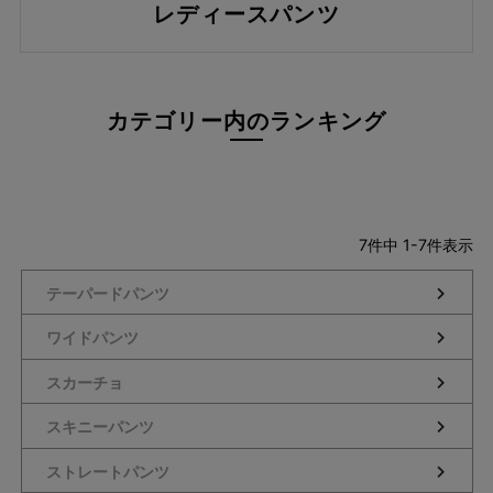
レディースパンツ
S(61)
M(64)
L(67)
LL(70)
カテゴリー内のランキング
3L(73)
4L(76)
F
カラー
7
件中
1
-
7
件表示
指定なし
テーパードパンツ
ホワイト系
ブラック系
ワイドパンツ
ベージュ系
グレー系
スカーチョ
ネイビー系
スキニーパンツ
ブルー系
レッド系
ストレートパンツ
ピンク系