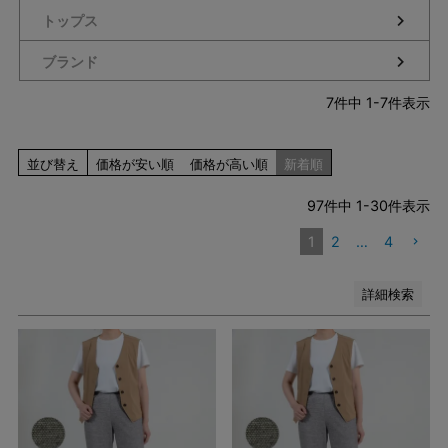
トップス
イエロー系
オレンジ系
ブランド
グリーン系
ブラウン系
7
件中
1
-
7
件表示
パープル系
その他（柄）
並び替え
価格が安い順
価格が高い順
新着順
在庫なし商品
在庫なし商品を表示しない
97
件中
1
-
30
件表示
1
2
…
4
検索
詳細検索