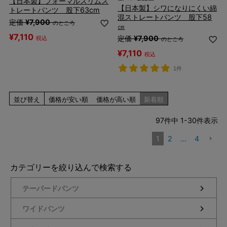
【日本製】フォーマルスリムス
【日本製】シワになりにくい綿
トレートパンツ 股下63cm
混ストレートパンツ 股下58
定価
¥
7,900
のところ
㎝
¥
7,110
定価
¥
7,900
税込
のところ
¥
7,110
税込
1件
並び替え
価格が安い順
価格が高い順
新着順
97
件中
1
-
30
件表示
1
2
…
4
カテゴリーを絞り込んで検索する
テーパードパンツ
ワイドパンツ