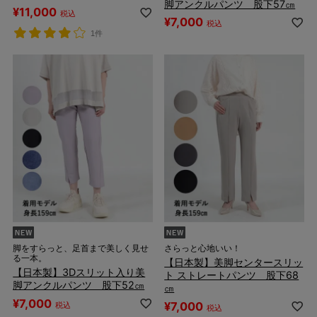
脚アンクルパンツ 股下57㎝
¥
11,000
税込
¥
7,000
税込
1件
脚をすらっと、足首まで美しく見せ
さらっと心地いい！
る一本。
【日本製】美脚センタースリッ
【日本製】3Dスリット入り美
ト ストレートパンツ 股下68
脚アンクルパンツ 股下52㎝
㎝
¥
7,000
¥
7,000
税込
税込