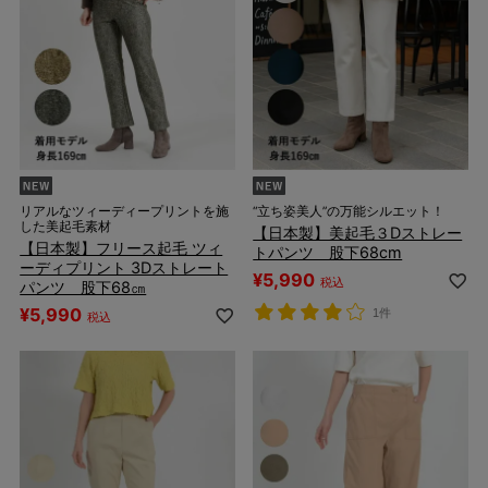
リアルなツィーディープリントを施
“立ち姿美人”の万能シルエット！
した美起毛素材
【日本製】美起毛３Dストレー
【日本製】フリース起毛 ツィ
トパンツ 股下68cm
ーディプリント 3Dストレート
¥
5,990
税込
パンツ 股下68㎝
¥
5,990
1件
税込