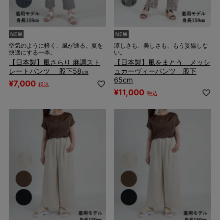
空気のように軽く、風が通る。夏を
涼しさも、美しさも、もう妥協しな
快適にする一本。
い。
【日本製】風さらり 麻調スト
【日本製】風をまとう メッシ
レートパンツ 股下58㎝
ュカーヴィーパンツ 股下
65cm
¥
7,000
税込
¥
11,000
税込