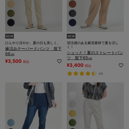
ひんやり涼やか、夏の日も美しく。
清涼感のある麻混素材で夏を涼し
く！
麻涼みテーパードパンツ 股下
シュッと！夏のストレートパン
66㎝
ツ 股下65㎝
¥
3,500
税込
¥
3,400
税込
4件