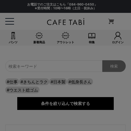
キーワード
お電話でのご注文はこちら「
084-960-0450
」
※受付時間：10時〜16時（土日・祝休み）
検索
パンツ
新着商品
アウトレット
特集
ログイン
価格
〜
商品タグ
NEW
#仕事
#きちんとラク
#日本製
#低身長さん
日本製
#ウエスト総ゴム
クーポン対象
まとめ割
条件を絞り込んで検索する
アウトレット
サイズ
指定なし