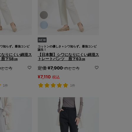
ワ知らず。最強コンビ
コットンの優しさ＋シワ知らず。最強コンビ
誕生！
になりにくい綿混ス
【日本製】シワになりにくい綿混ス
股下58㎝
トレートパンツ 股下63㎝
定価
¥
7,900
のところ
のところ
¥
7,110
税込
1件
1件