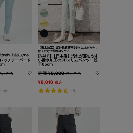
【撥水加工】紫外線遮蔽率95％以上だから、
はくだけで簡単UVケア
光沢感で上品見えする
[SALE] 【日本製】汚れが落ちやす
ストレッチテーパード
い撥水加工の3Dスリムパンツ 股
cm
下65cm
定価
¥
8,900
のところ
のところ
¥
8,010
税込
4件
5件