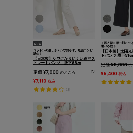
＜再入荷＞漂白剤につ
選べる股下
コットンの優しさ＋シワ知らず。最強コンビ
【日本製】太陽光
誕生！
ドパンツ 股下51㎝
【日本製】シワになりにくい綿混ス
トレートパンツ 股下68㎝
定価
¥
5,990
の
定価
¥
7,900
のところ
¥
5,400
税込
¥
7,110
税込
1件