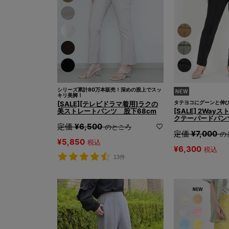
シリーズ累計80万本販売！深めの股上でスッ
キリ美脚！
タテヨコにグーンと伸
[SALE][テレビドラマ着用]ラクの
美ストレートパンツ 股下68cm
[SALE] 2Wa
クテーパードパン
定価
¥
6,500
のところ
定価
¥
7,000
の
¥
5,850
税込
¥
6,300
税込
13件