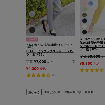
[S～4Lサイズ/低身長/
[SALE] 新色登
＜あと3点＞大人世代の最愛ボトム！ キレイ
ンセルストレッチ
が続く
ツ 股下62cm
[SALE] ピンタックストレートパン
ツ 股下66cm
定価
¥
6,500
の
定価
¥
7,000
のところ
¥
5,850
税込
¥
4,200
税込
5件
価格が安い順
価格が高い順
新着順
並び替え