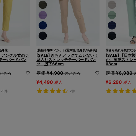
高身長]
[接触冷感/UVカット/通気性/低身長/高身長]
暑さも蒸れも気になら
場！アンクル丈のテ
[SALE] きちんとラクでムレない！
[SALE] 【日
テーパードパン
麻入りストレッチテーパードパン
か、涼感ストレ
ツ 股下66cm
68cm
定価
¥
4,980
定価
¥
6,980
ところ
のところ
¥
4,490
¥
6,290
税込
税込
25件
2件