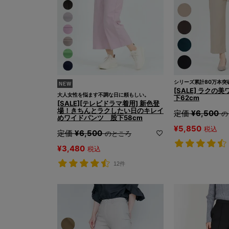
シリーズ累計80万本突
[SALE] ラクの
大人女性を悩ます不調な日に頼もしい。
下62cm
[SALE][テレビドラマ着用] 新色登
場！きちんとラクしたい日のキレイ
定価
¥
6,500
の
めワイドパンツ 股下58cm
¥
5,850
税込
定価
¥
6,500
のところ
¥
3,480
税込
12件