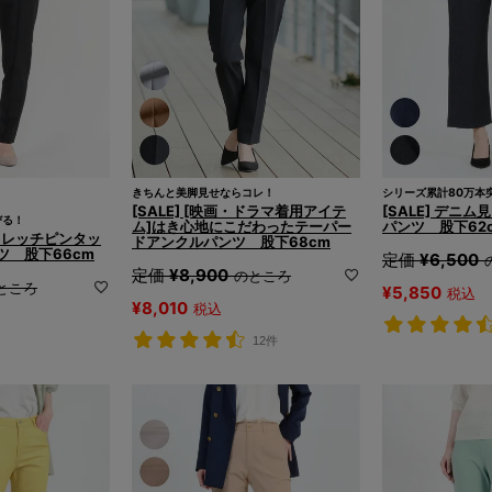
きちんと美脚見せならコレ！
シリーズ累計80万本
[SALE] [映画・ドラマ着用アイテ
[SALE] デニ
びる！
ム]はき心地にこだわったテーパー
パンツ 股下62
yストレッチピンタッ
ドアンクルパンツ 股下68cm
ツ 股下66cm
定価
¥
6,500
定価
¥
8,900
のところ
ところ
¥
5,850
税込
¥
8,010
税込
12件