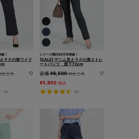
突破！
シリーズ累計80万本突破！
ム見えラクの美ワイド
[SALE] デニム見えラクの美ストレ
cm
ートパンツ 股下72cm
定価
¥
6,500
のところ
のところ
¥
5,850
税込
3件
4件