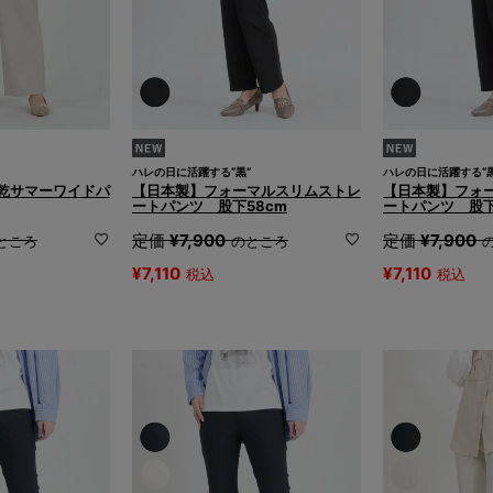
！
ハレの日に活躍する“黒”
ハレの日に活躍する“黒
乾サマーワイドパ
【日本製】フォーマルスリムストレ
【日本製】フォ
ートパンツ 股下58cm
ートパンツ 股下
定価
¥
7,900
定価
¥
7,900
ところ
のところ
¥
7,110
¥
7,110
税込
税込