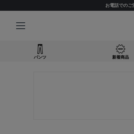
お電話でのご
キーワード
パンツ
新着商品
検索
価格
〜
商品タグ
NEW
日本製
クーポン対象
まとめ割
サイズ