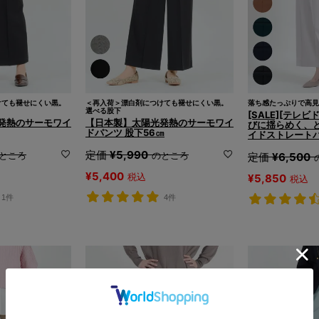
けても褪せにくい黒。
＜再入荷＞漂白剤につけても褪せにくい黒。
落ち感たっぷりで高見
選べる股下
[SALE][テレビ
発熱のサーモワイ
【日本製】太陽光発熱のサーモワイ
びに揺らめく、
ドパンツ 股下56㎝
イドストレートパ
定価
¥
5,990
ところ
のところ
定価
¥
6,500
¥
5,400
税込
¥
5,850
税込
1件
4件