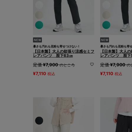
暑さも汚れも花粉も寄せつけない！
暑さも汚れも花粉も寄
【日本製】大人の欲張り涼感セミフ
【日本製】大人の
レアパンツ 股下63㎝
レアパンツ 股下
定価
¥
7,900
定価
¥
7,900
のところ
の
¥
7,110
¥
7,110
税込
税込