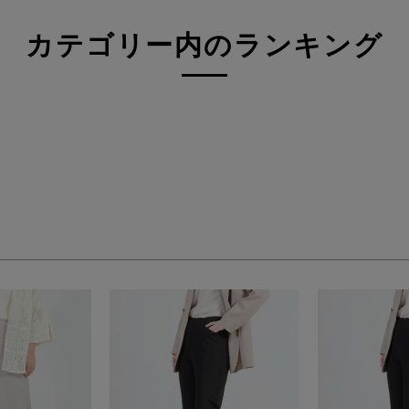
3L(73)
4L(76)
F
カテゴリー内のランキング
ジュ系
グレー系
ネイビー系
系
オレンジ系
グリーン系
検索