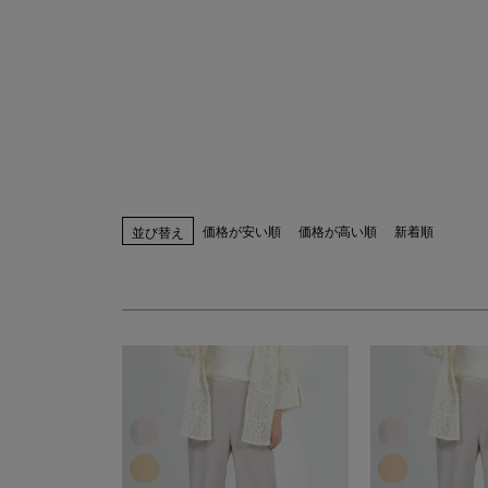
指定なし
S(61)
M(64)
L(67)
LL(70)
カラー
指定なし
ホワイト系
ブラック系
ベー
ブルー系
レッド系
ピンク系
イエロー
ブラウン系
パープル系
その他（柄）
価格が安い順
価格が高い順
新着順
並び替え