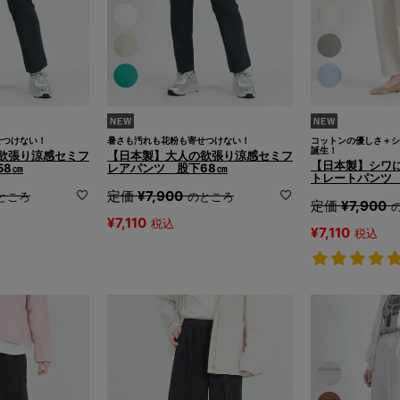
せつけない！
暑さも汚れも花粉も寄せつけない！
コットンの優しさ＋シ
誕生！
欲張り涼感セミフ
【日本製】大人の欲張り涼感セミフ
【日本製】シワ
58㎝
レアパンツ 股下68㎝
トレートパンツ 
定価
¥
7,900
ところ
のところ
定価
¥
7,900
¥
7,110
税込
¥
7,110
税込