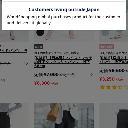
破！
美ワイドパンツ 股
膝下のV字タックでしっかり細見え
＜あと2点＞ほど良い
[SALE] 【日本製】ハイストレッチ
[SALE] 双糸
の膝下タックスリムパンツ 股下
パンツ 股下68
ところ
68cm
定価
¥
6,500
定価
¥
7,000
のところ
¥
3,250
税込
4件
¥
6,300
税込