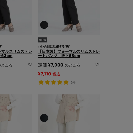
”
ハレの日に活躍する“黒”
ーマルスリムストレ
【日本製】フォーマルスリムストレ
63cm
ートパンツ 股下68cm
定価
¥
7,900
のところ
のところ
¥
7,110
税込
2件