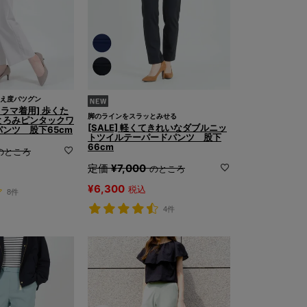
え度バツグン
ドラマ着用] 歩くた
脚のラインをスラッとみせる
とろみピンタックワ
[SALE] 軽くてきれいなダブルニッ
ンツ 股下65cm
トツイルテーパードパンツ 股下
66cm
のところ
定価
¥
7,000
のところ
¥
6,300
税込
8件
4件