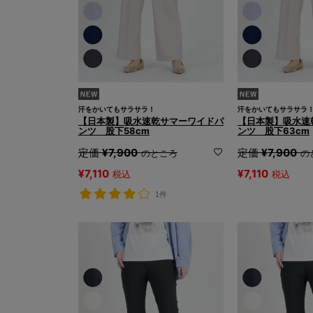
汗をかいてもサラサラ！
汗をかいてもサラサラ
【日本製】吸水速乾サマーワイドパ
【日本製】吸水速
ンツ 股下58cm
ンツ 股下63cm
定価
¥
7,900
定価
¥
7,900
のところ
の
¥
7,110
¥
7,110
税込
税込
1件