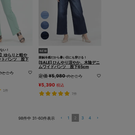
ない！
本製】ゆらりと軽や
接触冷感だから暑い日にも穿ける！
ートパンツ 股下
[SALE] ひんやり涼やか、木陰デニ
ムワイドパンツ 股下65cm
のところ
定価
¥
5,980
のところ
¥
5,390
税込
1件
7件
1
2
3
4
98
件中
31
-
60
件表示