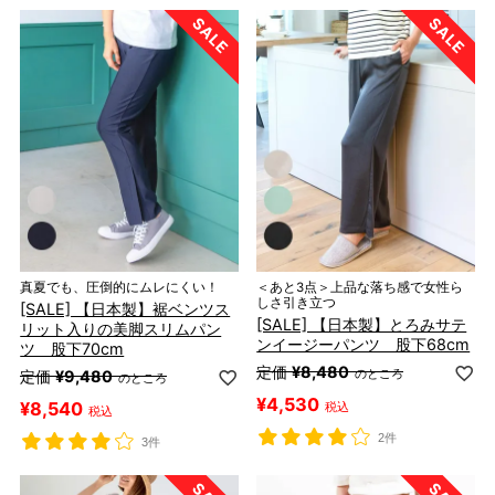
真夏でも、圧倒的にムレにくい！
＜あと3点＞上品な落ち感で女性ら
しさ引き立つ
[SALE] 【日本製】裾ベンツス
[SALE] 【日本製】とろみサテ
リット入りの美脚スリムパン
ンイージーパンツ 股下68cm
ツ 股下70cm
定価
¥
8,480
のところ
定価
¥
9,480
のところ
¥
4,530
¥
8,540
税込
税込
2件
3件