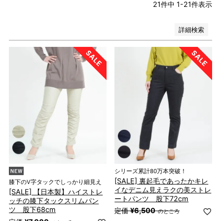
21
件中
1
-
21
件表示
検索
詳細検索
シリーズ累計80万本突破！
[SALE] 裏起毛であったかキレ
膝下のV字タックでしっかり細見え
イなデニム見えラクの美ストレ
[SALE] 【日本製】ハイストレ
ートパンツ 股下72cm
ッチの膝下タックスリムパン
ツ 股下68cm
定価
¥
6,500
のところ