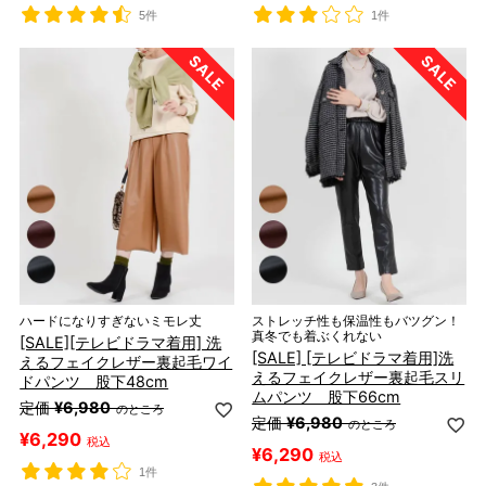
5件
1件
ハードになりすぎないミモレ丈
ストレッチ性も保温性もバツグン！
真冬でも着ぶくれない
[SALE][テレビドラマ着用] 洗
[SALE] [テレビドラマ着用]洗
えるフェイクレザー裏起毛ワイ
えるフェイクレザー裏起毛スリ
ドパンツ 股下48cm
ムパンツ 股下66cm
定価
¥
6,980
のところ
定価
¥
6,980
のところ
¥
6,290
税込
¥
6,290
税込
1件