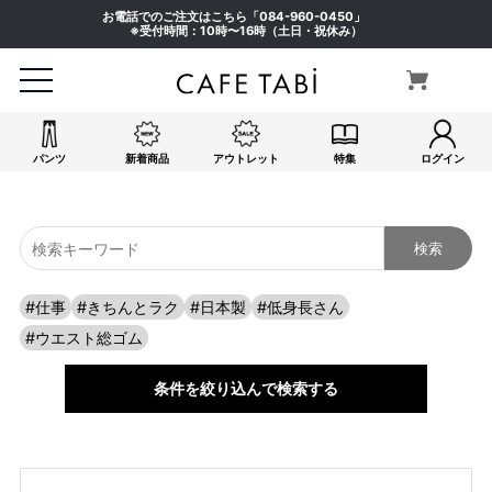
お電話でのご注文はこちら「
084-960-0450
」
※受付時間：10時〜16時（土日・祝休み）
パンツ
新着商品
アウトレット
特集
ログイン
キーワード
#仕事
#きちんとラク
#日本製
#低身長さん
検索
#ウエスト総ゴム
条件を絞り込んで検索する
価格
〜