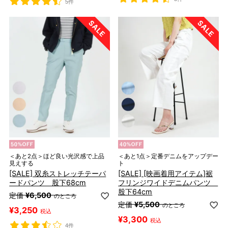
5件
＜あと2点＞ほど良い光沢感で上品
＜あと1点＞定番デニムをアップデー
見えする
ト
[SALE] 双糸ストレッチテーパ
[SALE] [映画着用アイテム]裾
ードパンツ 股下68cm
フリンジワイドデニムパンツ
股下64cm
定価
¥
6,500
のところ
定価
¥
5,500
のところ
¥
3,250
税込
¥
3,300
税込
4件