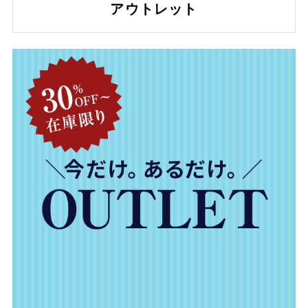
アウトレット
商品タグ
NEW
日本製
クーポン対象
まとめ割
アウトレット
サイズ
指定なし
S(61)
M(64)
L(67)
LL(70)
3L(73)
4L(76)
F
カラー