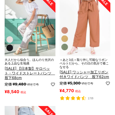
大人だから似合う。ほんのり光沢の
＜あと3点＞取り外し可能なリボン
ある上品な生地感
ベルトだから、その日の気分で着こ
なせる
[SALE] 【日本製】サロペッ
[SALE] ワッシャー加工リボン
ト・ワイドストレートパンツ
付きワイドパンツ 股下62cm
股下68cm
定価
¥
5,300
のところ
定価
¥
9,480
のところ
¥
4,770
¥
8,540
税込
税込
17件