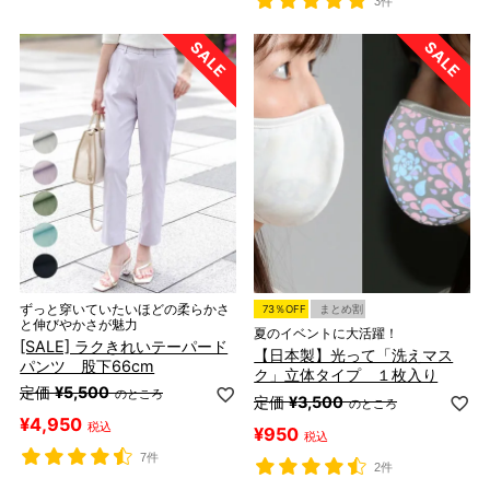
3件
ずっと穿いていたいほどの柔らかさ
73％OFF
まとめ割
と伸びやかさが魅力
夏のイベントに大活躍！
[SALE] ラクきれいテーパード
【日本製】光って「洗えマス
パンツ 股下66cm
ク」立体タイプ １枚入り
定価
¥
5,500
のところ
定価
¥
3,500
のところ
¥
4,950
税込
¥
950
税込
7件
2件