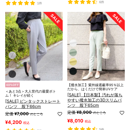
6件
1件
【撥水加工】紫外線遮蔽率95％以上
だから、はくだけで簡単UVケア
＜あと3点＞大人世代の最愛ボト
[SALE] 【日本製】汚れが落ち
ム！ キレイが続く
やすい撥水加工の3Dスリムパ
[SALE] ピンタックストレート
ンツ 股下65cm
パンツ 股下66cm
定価
¥
8,900
のところ
定価
¥
7,000
のところ
¥
8,010
¥
4,200
税込
税込
5件