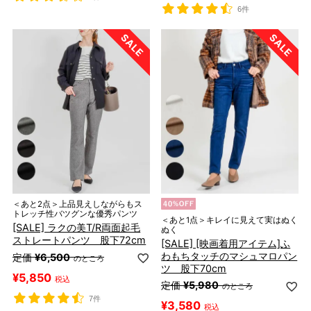
6件
＜あと2点＞上品見えしながらもス
トレッチ性バツグンな優秀パンツ
＜あと1点＞キレイに見えて実はぬく
[SALE] ラクの美T/R両面起毛
ぬく
ストレートパンツ 股下72cm
[SALE] [映画着用アイテム]ふ
わもちタッチのマシュマロパン
定価
¥
6,500
のところ
ツ 股下70cm
¥
5,850
税込
定価
¥
5,980
のところ
7件
¥
3,580
税込