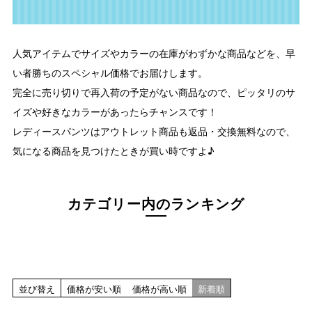
指定なし
ホワイト系
ブラック系
人気アイテムでサイズやカラーの在庫がわずかな商品などを、早
ベージュ系
い者勝ちのスペシャル価格でお届けします。
グレー系
完全に売り切りで再入荷の予定がない商品なので、ピッタリのサ
ネイビー系
イズや好きなカラーがあったらチャンスです！
ブルー系
レッド系
レディースパンツはアウトレット商品も返品・交換無料なので、
ピンク系
気になる商品を見つけたときが買い時ですよ♪
イエロー系
オレンジ系
グリーン系
カテゴリー内のランキング
ブラウン系
パープル系
その他（柄）
在庫なし商品
在庫なし商品を表示しない
並び替え
価格が安い順
価格が高い順
新着順