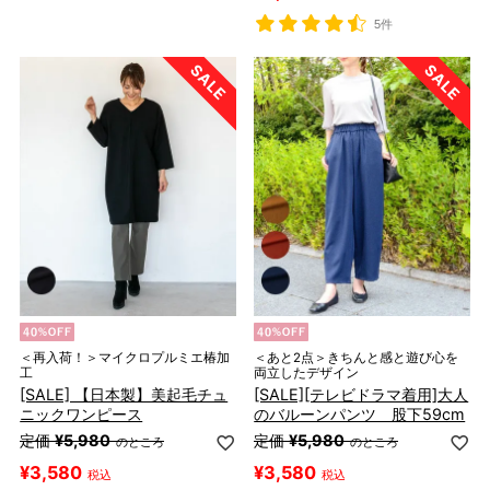
5件
＜再入荷！＞マイクロプルミエ椿加
＜あと2点＞きちんと感と遊び心を
工
両立したデザイン
[SALE] 【日本製】美起毛チュ
[SALE][テレビドラマ着用]大人
ニックワンピース
のバルーンパンツ 股下59cm
定価
¥
5,980
定価
¥
5,980
のところ
のところ
¥
3,580
¥
3,580
税込
税込