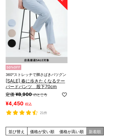
360°ストレッチで脚さばきバツグン
[SALE] 春に歩きたくなるテー
パードパンツ 股下70cm
定価
¥
8,900
のところ
¥
4,450
税込
21件
並び替え
価格が安い順
価格が高い順
新着順