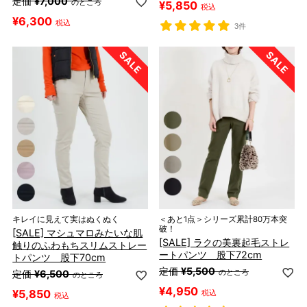
定価
¥
7,000
のところ
¥
5,850
税込
¥
6,300
税込
3件
キレイに見えて実はぬくぬく
＜あと1点＞シリーズ累計80万本突
破！
[SALE] マシュマロみたいな肌
[SALE] ラクの美裏起毛ストレ
触りのふわもちスリムストレー
ートパンツ 股下72cm
トパンツ 股下70cm
定価
¥
5,500
のところ
定価
¥
6,500
のところ
¥
4,950
¥
5,850
税込
税込