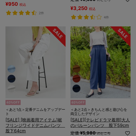
¥
950
税込
¥
3,250
税込
2件
4件
＜あと1点＞定番デニムをアップデー
＜あと2点＞きちんと感と遊び心を
ト
両立したデザイン
[SALE] [映画着用アイテム]裾
[SALE][テレビドラマ着用]大人
フリンジワイドデニムパンツ
のバルーンパンツ 股下59cm
股下64cm
定価
¥
5,980
のところ