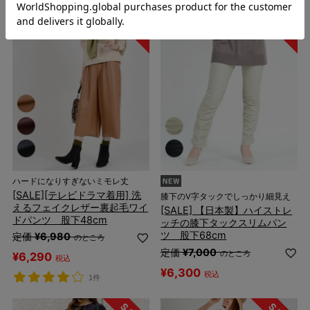
ハードになりすぎないミモレ丈
[SALE][テレビドラマ着用] 洗
膝下のV字タックでしっかり細見え
えるフェイクレザー裏起毛ワイ
[SALE] 【日本製】ハイストレ
ドパンツ 股下48cm
ッチの膝下タックスリムパン
ツ 股下68cm
定価
¥
6,980
のところ
定価
¥
7,000
のところ
¥
6,290
税込
¥
6,300
税込
1件