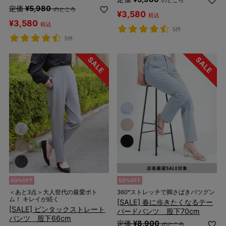
のところ
定価
¥
5,980
のところ
¥
3,580
税込
¥
3,580
税込
5件
5件
＜あと3点＞大人世代の最愛ボト
360°ストレッチで脚さばきバツグン
ム！ キレイが続く
[SALE] 春に歩きたくなるテー
[SALE] ピンタックストレート
パードパンツ 股下70cm
パンツ 股下66cm
定価
¥
8,900
のところ