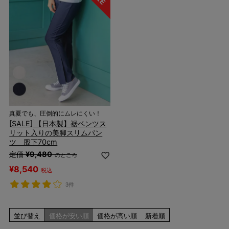
真夏でも、圧倒的にムレにくい！
[SALE] 【日本製】裾ベンツス
リット入りの美脚スリムパン
ツ 股下70cm
定価
¥
9,480
のところ
¥
8,540
税込
3件
並び替え
価格が安い順
価格が高い順
新着順