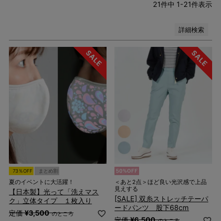
21
件中
1
-
21
件表示
検索
詳細検索
73％OFF
まとめ割
夏のイベントに大活躍！
＜あと2点＞ほど良い光沢感で上品
見えする
【日本製】光って「洗えマス
[SALE] 双糸ストレッチテーパ
ク」立体タイプ １枚入り
ードパンツ 股下68cm
定価
¥
3,500
のところ
定価
¥
6,500
のところ