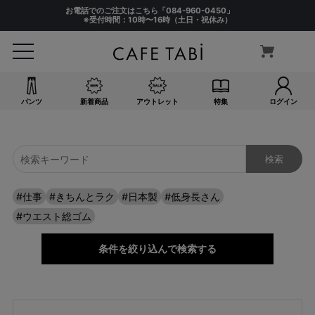
お電話でのご注文はこちら「
084-960-0450
」
※受付時間：10時〜16時（土日・祝休み）
パンツ
新着商品
アウトレット
特集
ログイン
キーワード
#仕事
#きちんとラク
#日本製
#低身長さん
検索
#ウエスト総ゴム
条件を絞り込んで検索する
価格
〜