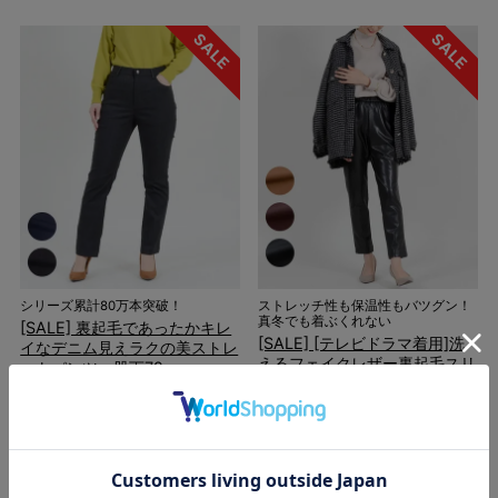
シリーズ累計80万本突破！
ストレッチ性も保温性もバツグン！
真冬でも着ぶくれない
[SALE] 裏起毛であったかキレ
[SALE] [テレビドラマ着用]洗
イなデニム見えラクの美ストレ
えるフェイクレザー裏起毛スリ
ートパンツ 股下72cm
ムパンツ 股下66cm
定価
¥
6,500
のところ
定価
¥
6,980
のところ
¥
5,850
税込
¥
6,290
税込
3件
3件