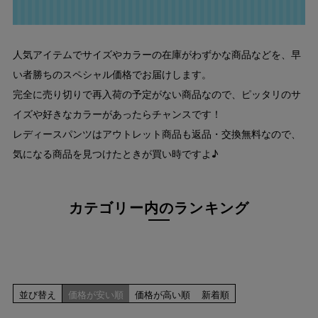
指定なし
ホワイト系
ブラック系
人気アイテムでサイズやカラーの在庫がわずかな商品などを、早
ベージュ系
い者勝ちのスペシャル価格でお届けします。
グレー系
完全に売り切りで再入荷の予定がない商品なので、ピッタリのサ
ネイビー系
イズや好きなカラーがあったらチャンスです！
ブルー系
レッド系
レディースパンツはアウトレット商品も返品・交換無料なので、
ピンク系
気になる商品を見つけたときが買い時ですよ♪
イエロー系
オレンジ系
グリーン系
カテゴリー内のランキング
ブラウン系
パープル系
その他（柄）
在庫なし商品
在庫なし商品を表示しない
並び替え
価格が安い順
価格が高い順
新着順