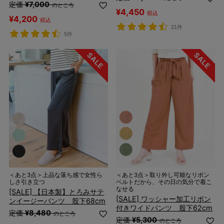
定価
¥
7,000
のところ
¥
4,450
税込
¥
4,200
税込
21件
5件
＜あと3点＞上品な落ち感で女性ら
＜あと3点＞取り外し可能なリボン
しさ引き立つ
ベルトだから、その日の気分で着こ
なせる
[SALE] 【日本製】とろみサテ
[SALE] ワッシャー加工リボン
ンイージーパンツ 股下68cm
付きワイドパンツ 股下62cm
定価
¥
8,480
のところ
定価
¥
5,300
のところ