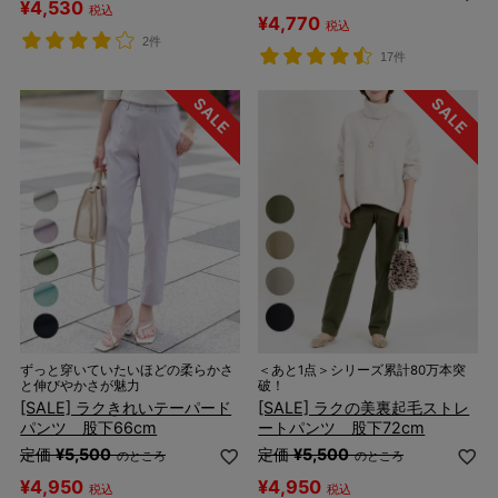
¥
4,530
税込
¥
4,770
税込
2件
17件
ずっと穿いていたいほどの柔らかさ
＜あと1点＞シリーズ累計80万本突
と伸びやかさが魅力
破！
[SALE] ラクきれいテーパード
[SALE] ラクの美裏起毛ストレ
パンツ 股下66cm
ートパンツ 股下72cm
定価
¥
5,500
定価
¥
5,500
のところ
のところ
¥
4,950
¥
4,950
税込
税込