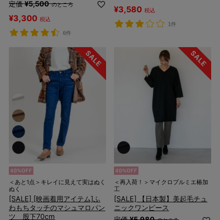
定価
¥
5,500
のところ
¥
3,580
税込
¥
3,300
税込
1件
6件
＜あと1点＞キレイに見えて実はぬく
＜再入荷！＞マイクロプルミエ椿加
ぬく
工
[SALE] [映画着用アイテム]ふ
[SALE] 【日本製】美起毛チュ
わもちタッチのマシュマロパン
ニックワンピース
ツ 股下70cm
定価
¥
5,980