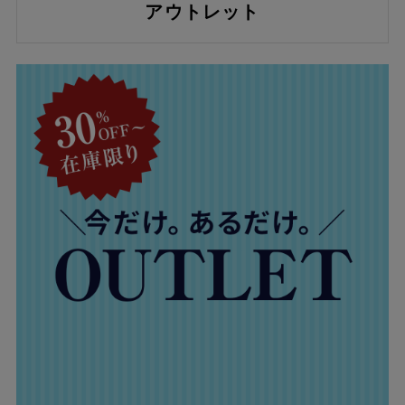
アウトレット
商品タグ
NEW
日本製
クーポン対象
まとめ割
アウトレット
サイズ
指定なし
S(61)
M(64)
L(67)
LL(70)
3L(73)
4L(76)
F
カラー