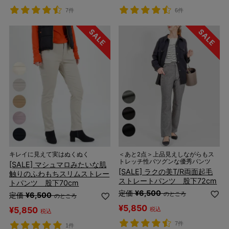
7件
6件
キレイに見えて実はぬくぬく
＜あと2点＞上品見えしながらもス
トレッチ性バツグンな優秀パンツ
[SALE] マシュマロみたいな肌
[SALE] ラクの美T/R両面起毛
触りのふわもちスリムストレー
ストレートパンツ 股下72cm
トパンツ 股下70cm
定価
¥
6,500
のところ
定価
¥
6,500
のところ
¥
5,850
¥
5,850
税込
税込
7件
1件