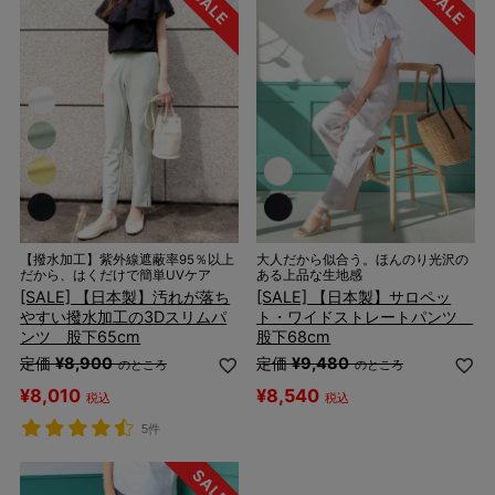
【撥水加工】紫外線遮蔽率95％以上
大人だから似合う。ほんのり光沢の
だから、はくだけで簡単UVケア
ある上品な生地感
[SALE] 【日本製】汚れが落ち
[SALE] 【日本製】サロペッ
やすい撥水加工の3Dスリムパ
ト・ワイドストレートパンツ
ンツ 股下65cm
股下68cm
定価
¥
8,900
定価
¥
9,480
のところ
のところ
¥
8,010
¥
8,540
税込
税込
5件