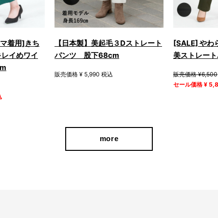
ラマ着用]きち
【日本製】美起毛３Dストレート
[SALE] 
キレイめワイ
パンツ 股下68cm
美ストレート
m
販売価格 ¥ 5,990 税込
販売価格 ¥6,500
セール価格 ¥ 5,
込
more