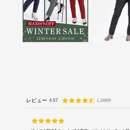
レビュー
4.57
1,348件