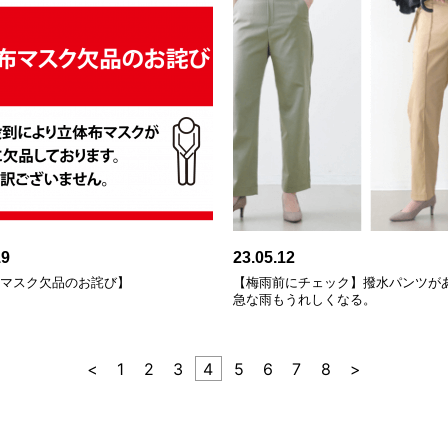
19
23.05.12
布マスク欠品のお詫び】
【梅雨前にチェック】撥水パンツが
急な雨もうれしくなる。
<
1
2
3
4
5
6
7
8
>