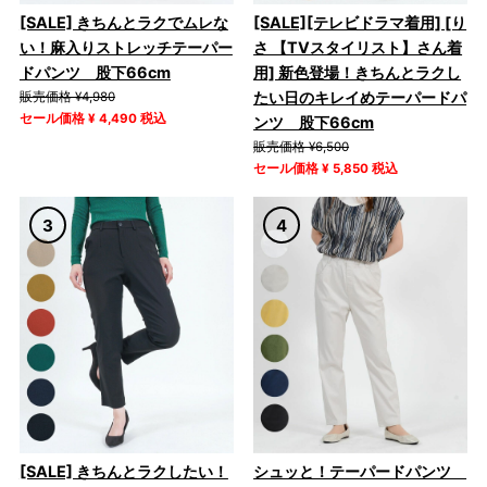
[SALE] きちんとラクでムレな
[SALE][テレビドラマ着用] [り
い！麻入りストレッチテーパー
さ 【TVスタイリスト】さん着
ドパンツ 股下66cm
用] 新色登場！きちんとラクし
たい日のキレイめテーパードパ
販売価格 ¥4,980
セール価格 ¥ 4,490 税込
ンツ 股下66cm
販売価格 ¥6,500
セール価格 ¥ 5,850 税込
[SALE] きちんとラクしたい！
シュッと！テーパードパンツ