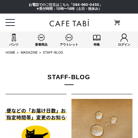
お電話でのご注文はこちら「
084-960-0450
」
※受付時間：10時〜16時（土日・祝休み）
パンツ
新着商品
アウトレット
特集
ログイン
HOME
MAGAZINE
STAFF-BLOG
STAFF-BLOG