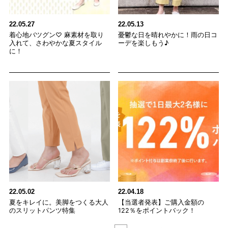
22.05.27
22.05.13
着心地バツグン♡ 麻素材を取り
憂鬱な日を晴れやかに！雨の日コ
入れて、さわやかな夏スタイル
ーデを楽しもう♪
に！
22.05.02
22.04.18
夏をキレイに。美脚をつくる大人
【当選者発表】ご購入金額の
のスリットパンツ特集
122％をポイントバック！