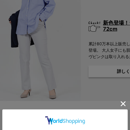
新色登場！
72cm
累計80万本以上販売
登場。 大人女子にも
ヴピンクは取り入れる
詳しく